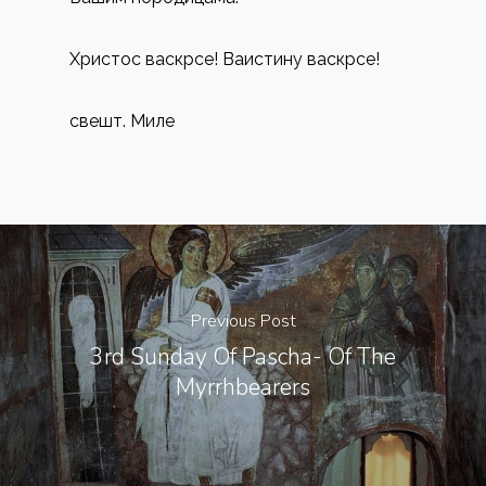
Христос васкрсе! Ваистину васкрсе!
свешт. Миле
Previous Post
3rd Sunday Of Pascha- Of The
Myrrhbearers