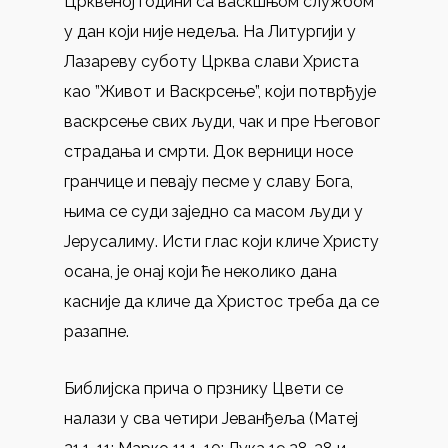
Црквеној години са васкшњом службом
у дан који није недеља. На Литургији у
Лазареву суботу Црква слави Христа
као ”Живот и Васкрсење”, који потврђује
васкрсење свих људи, чак и пре Његовог
страдања и смрти. Док верници носе
гранчице и певају песме у славу Бога,
њима се суди заједно са масом људи у
Јерусалиму. Исти глас који кличе Христу
осана, је онај који ће неколико дана
касније да кличе да Христос треба да се
разапне.
Библијска прича о прзнику Цвети се
налази у сва четири Јеванђеља (Матеј