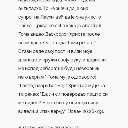
антипасхе. То не значи да је она
супротна Пасхи, већ да је она уместо
Пасхе. Црква се сећа како је Апостол
Тома видео Васкрслог Христа после
осам дана. Он је тада Томи рекао: ”
Стави овде свој прст, и види моје
дланове; и пружи своју руку, и додирни
ме испод ребара; не буди невераник,
него верник”. Тома му је одговорио:
”Господ мој и Бог мој!”. Христос му је на
то рекао: ”Да ли си поверовао пошто си
ме видео? Блажени су они који нису
видели, а ипак верују” (Јован 20,26-29).
У трећу недељу по Васкрсу,