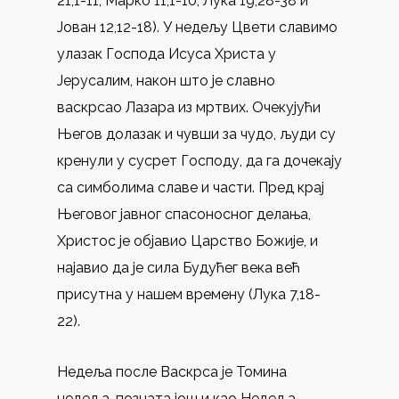
21,1-11; Марко 11,1-10; Лука 19,28-38 и
Јован 12,12-18). У недељу Цвети славимо
улазак Господа Исуса Христа у
Јерусалим, након што је славно
васкрсао Лазара из мртвих. Очекујући
Његов долазак и чувши за чудо, људи су
кренули у сусрет Господу, да га дочекају
са симболима славе и части. Пред крај
Његовог јавног спасоносног делања,
Христос је објавио Царство Божије, и
најавио да је сила Будућег века већ
присутна у нашем времену (Лука 7,18-
22).
Недеља после Васкрса је Томина
недеља, позната још и као Недеља