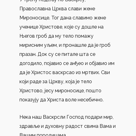
Православна Црква слави жене
Мироносице. Тог дана славимо жене
ученице Христове, које су дошле на
Његов гроб да му тело помажу
мирисним уљем, и пронашле да је гроб
празан. Док су се питале шта се
догодило, појавио се анђео и објавио им
да је Христос васкрсао из мртвих. Сви
који раде за Цркву, која је тело
Христово, јесу мироносице, пошто
показују да Христа воле несебично.
Нека наш Васкрсли Господ подари мир,
здравље и духовну радост свима Вама и
Вашим породицама.