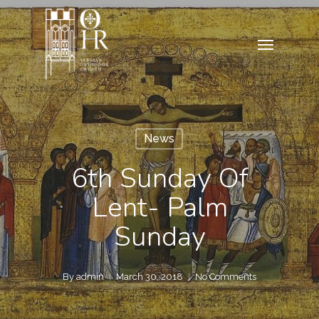
Skip
to
Menu
main
content
News
6th Sunday Of
Lent- Palm
Sunday
By
admin
March 30, 2018
No Comments