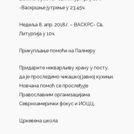
-Васкршње јутрење у 23,45ч.
Недеља 8. апр. 2018.г. – ВАСКРС- Св.
Литургија у 10ч.
Прикупљање помоћи на Палмеру
Придарите некварљиву храну у посту,
да је проследимо чикашкој јавној кухињи.
Новчана помоћ се прослеђује
Православним организацијама
Севрноамерички фокус и ИОЦЦ.
Цркевена школа