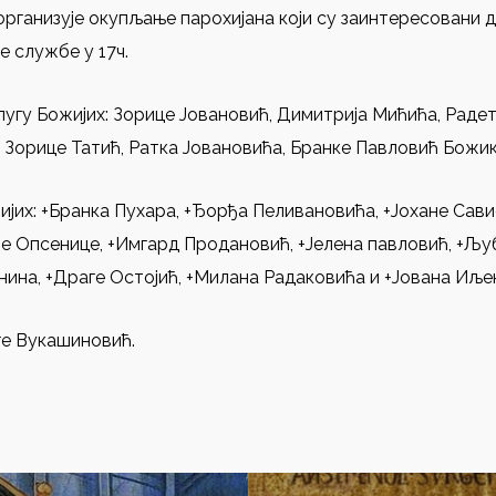
организује окупљање парохијана који су заинтересовани д
 службе у 17ч.
лугу Божијих: Зорице Јовановић, Димитрија Мићића, Раде
, Зорице Татић, Ратка Јовановића, Бранке Павловић Божи
ијих: +Бранка Пухара, +Ђорђа Пеливановића, +Јохане Сави
ене Опсенице, +Имгард Продановић, +Јелена павловић, +Љ
анина, +Драге Остојић, +Милана Радаковића и +Јована Иље
ге Вукашиновић.