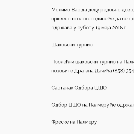
Молимо Вас да децу редовно довод
црквеношколске године ће да се од
одржава у суботу 19.маја 2018.г.
Шаховски турнир
Пролећни шаховски турнир на Палме
позовите Драгана Дачића (858) 354
Састанак Одбора ЦШО
Одбор ЦШО на Палмеру ће одржати 
Фреске на Палмеру