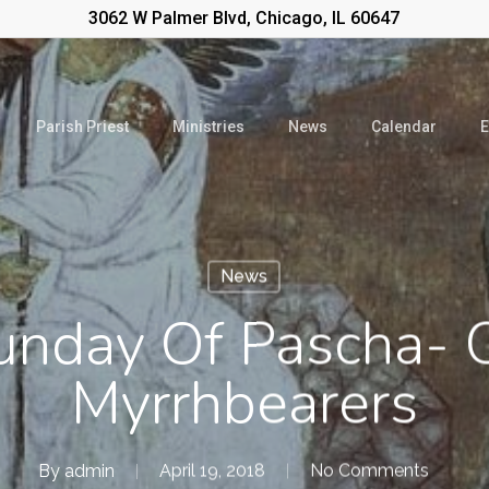
3062 W Palmer Blvd, Chicago, IL 60647
Parish Priest
Ministries
News
Calendar
E
News
unday Of Pascha- 
Myrrhbearers
By
admin
April 19, 2018
No Comments