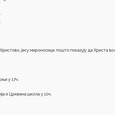
.
.
ло Христово, јесу мироносице, пошто показују да Христа во
рње у 17ч.
гија и Црквена школа у 10ч.