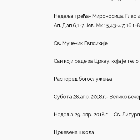
Недеља трећа- Мироносица. Глас 2
Ап. Дап 6,1-7. Јев. Мк 15,43-47; 16,1-8
Св. Мученик Евпсихије.
Сви који раде за Цркву, која је те
Распоред богослужења
Субота 28.апр. 2018.г.- Велико вече
Недеља 29. апр. 2018.г. – Св. Литур
Цркевена школа