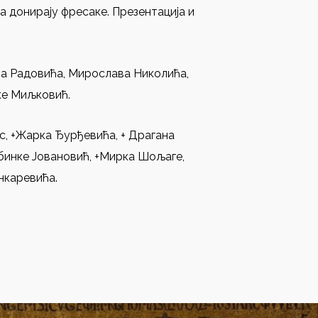
а донирају фресаке. Презентација и
та Радовића, Мирослава Николића,
ке Миљковић.
с, +Жарка Ђурђевића, + Драгана
убинке Јовановић, +Мирка Шољаге,
нкаревића.