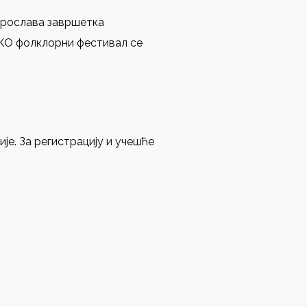
Прослава завршетка
ОКО фолклорни фестивал се
је. За регистрацију и учешће