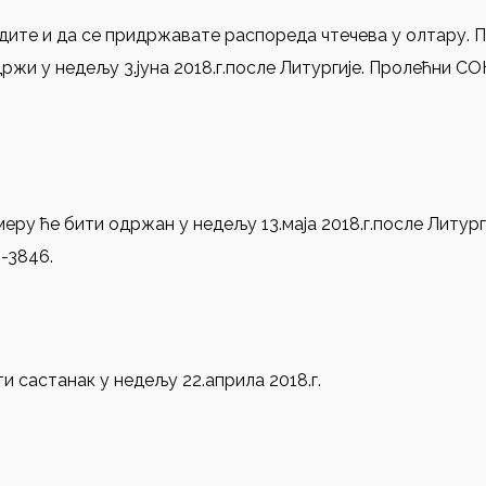
ите и да се придржавате распореда чтечева у олтару. 
ржи у недељу 3.јуна 2018.г.после Литургије. Пролећни С
ру ће бити одржан у недељу 13.маја 2018.г.после Литурги
-3846.
састанак у недељу 22.априла 2018.г.