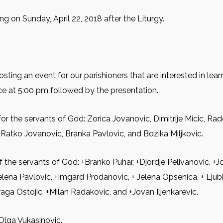
ng on Sunday, April 22, 2018 after the Liturgy.
sting an event for our parishioners that are interested in lea
ice at 5:00 pm followed by the presentation.
or the servants of God: Zorica Jovanovic, Dimitrije Micic, Rad
, Ratko Jovanovic, Branka Pavlovic, and Bozika Miljkovic.
f the servants of God: +Branko Puhar, +Djordje Pelivanovic, +J
Jelena Pavlovic, +Imgard Prodanovic, + Jelena Opsenica, + Ljub
 Draga Ostojic, +Milan Radakovic, and +Jovan Iljenkarevic.
Olga Vukasinovic.