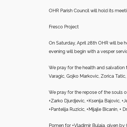
OHR Parish Council will hold its meeti
Fresco Project
On Saturday, April 28th OHR will be ho
evening will begin with a vesper serv
We pray for the health and salvation f
Varagic, Gojko Markovic, Zorica Tatic
We pray for the repose of the souls o
+Zarko Djurdjevic, +Ksenija Bajovic, +
+Pantelija Ruzicic, +Mijajle Bicanin, +
Pomen for +Vladimir Bulaja, given by 