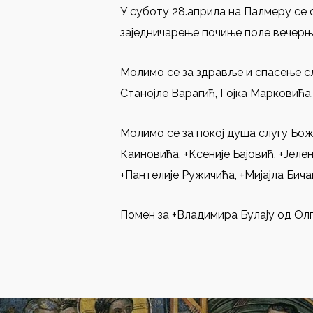
У суботу 28.априла на Палмеру се 
заједничарење почиње поле вечерње
Молимо се за здравље и спасење с
Станојле Варагић, Гојка Марковића
Молимо се за покој душа слугу Бож
Каиновића, +Ксеније Бајовић, +Јел
+Пантелије Ружичића, +Мијајла Бич
Помен за +Владимира Булају од Ол