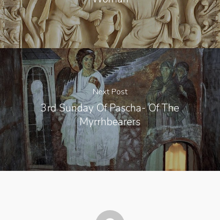
Next Post
3rd Sunday Of Pascha- Of The
Myrrhbearers