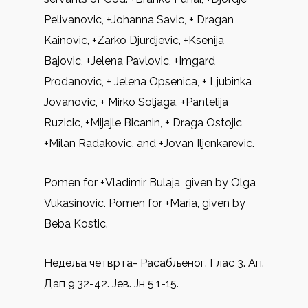
Pelivanovic, +Johanna Savic, + Dragan
Kainovic, +Zarko Djurdjevic, +Ksenija
Bajovic, +Jelena Pavlovic, +Imgard
Prodanovic, + Jelena Opsenica, + Ljubinka
Jovanovic, + Mirko Soljaga, +Pantelija
Ruzicic, +Mijajle Bicanin, + Draga Ostojic,
+Milan Radakovic, and +Jovan Iljenkarevic.
Pomen for +Vladimir Bulaja, given by Olga
Vukasinovic. Pomen for +Maria, given by
Beba Kostic.
Недеља четврта- Расабљеног. Глас 3. Ап.
Дап 9,32-42. Јев. Јн 5,1-15.