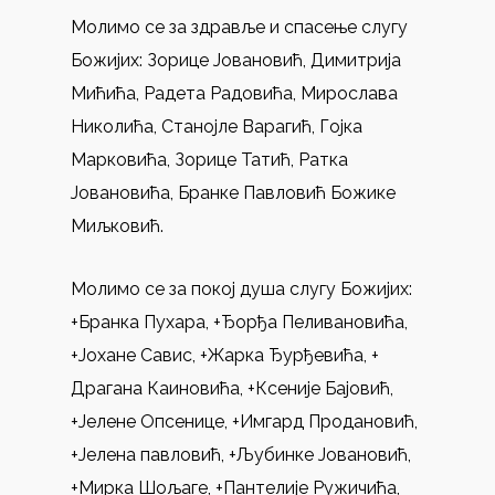
Молимо се за здравље и спасење слугу
Божијих: Зорице Јовановић, Димитрија
Мићића, Радета Радовића, Мирослава
Николића, Станојле Варагић, Гојка
Марковића, Зорице Татић, Ратка
Јовановића, Бранке Павловић Божике
Миљковић.
Молимо се за покој душа слугу Божијих:
+Бранка Пухара, +Ђорђа Пеливановића,
+Јохане Савис, +Жарка Ђурђевића, +
Драгана Каиновића, +Ксеније Бајовић,
+Јелене Опсенице, +Имгард Продановић,
+Јелена павловић, +Љубинке Јовановић,
+Мирка Шољаге, +Пантелије Ружичића,