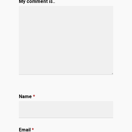
My comment is..
Name
*
Email
*