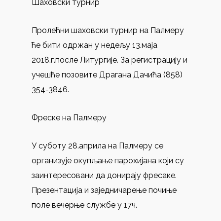
Шаховски турнир
Пролећни шаховски турнир на Палмеру
ће бити одржан у недељу 13.маја
2018.г.после Литургије. За регистрацију и
учешће позовите Драгана Дачића (858)
354-3846.
Фреске на Палмеру
У суботу 28.априла на Палмеру се
организује окупљање парохијана који су
заинтересовани да донирају фресаке.
Презентација и заједничарење почиње
поле вечерње службе у 17ч.