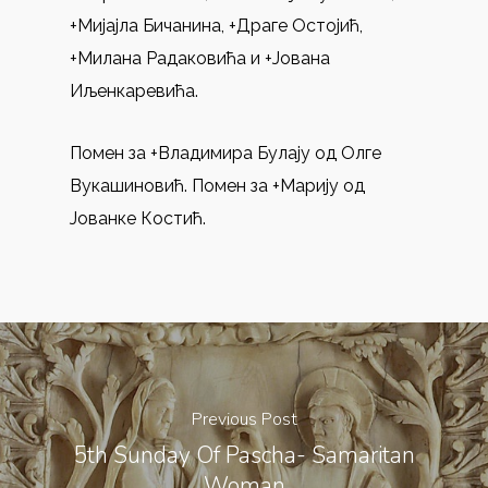
+Мијајла Бичанина, +Драге Остојић,
+Милана Радаковића и +Јована
Иљенкаревића.
Помен за +Владимира Булају од Олге
Вукашиновић. Помен за +Марију од
Јованке Костић.
Previous Post
5th Sunday Of Pascha- Samaritan
Woman