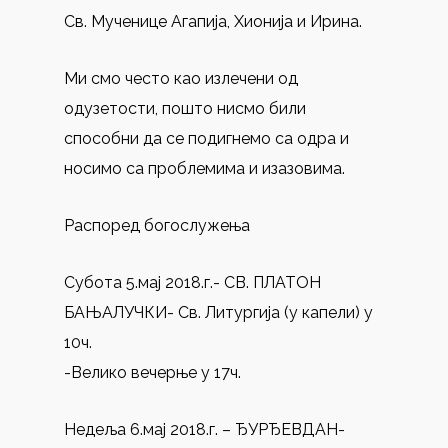
Св. Мученице Агапија, Хионија и Ирина.
Ми смо често као излечени од
одузетости, пошто нисмо били
способни да се подигнемо са одра и
носимо са проблемима и изазовима.
Распоред богослужења
Субота 5.мај 2018.г.- СВ. ПЛАТОН
БАЊАЛУЧКИ- Св. Литургија (у капели) у
10ч.
-Велико вечерње у 17ч.
Недеља 6.мај 2018.г. – ЂУРЂЕВДАН-