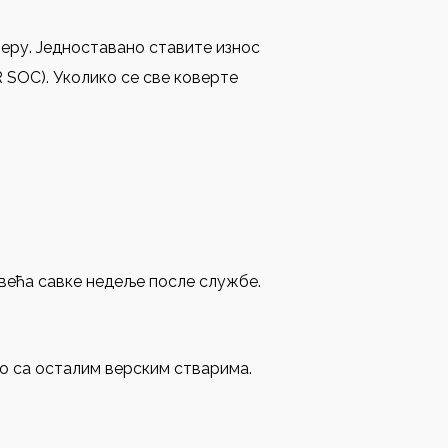
меру. Једноставано ставите износ
R SOC). Уколико се све коверте
свећа савке недеље после службе.
но са осталим верским стварима.