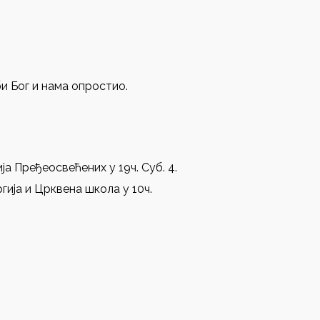
и Бог и нама опростио.
ија Пређеосвећених у 19ч. Суб. 4.
гија и Црквена школа у 10ч.