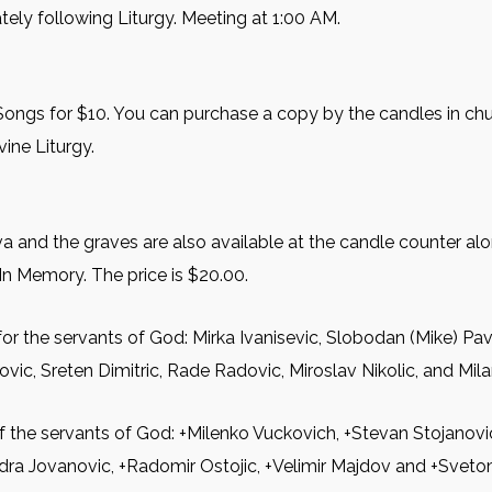
ely following Liturgy. Meeting at 1:00 AM.
al Songs for $10. You can purchase a copy by the candles in ch
ine Liturgy.
 and the graves are also available at the candle counter along
In Memory. The price is $20.00.
for the servants of God: Mirkа Ivanisevic, Slobodan (Mike) Pav
ovic, Sreten Dimitric, Rade Radovic, Miroslav Nikolic, and Mil
of the servants of God: +Milenko Vuckovich, +Stevan Stojanov
dra Jovanovic, +Radomir Ostojic, +Velimir Majdov and +Svetom