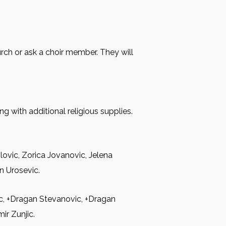
urch or ask a choir member. They will
 with additional religious supplies.
lovic, Zorica Jovanovic, Jelena
an Urosevic.
ic, +Dragan Stevanovic, +Dragan
ir Zunjic.