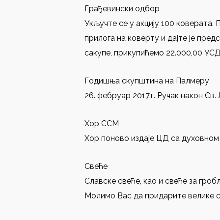
Грађевински одбор
Укључте се у акцију 100 коверата.
прилога на коверту и дајте је пред
сакупе, прикупићемо 22.000,00 УСД
Годишња скупштина на Палмеру
26. фебруар 2017.г. Ручак након Св.
Хор ССМ
Хор поново издаје ЦД са духовном 
Свеће
Славске свеће, као и свеће за гро
Молимо Вас да придарите велике св