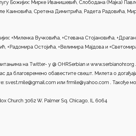
угу Божијих: Мирке Иванишевић, Слободана (Мајка) Павл
лe Каиновића, Сретена Димитрића, Радета Радовића, Ми
ијих: +Миленка Вучковића, +Стевана Стојановића, +Драга
ић, +Радомира Остојића, +Велимира Мајдова и +Светомир
итањима на Twitter- у @ OHRSerbian и www.serbianohr.org
вас да благовремено обавестите свешт. Милета о догађај
: svest.mile@gmail.com или frmile@yahoo.com . Такође м
dox Church 3062 W. Palmer Sq. Chicago, IL 6064