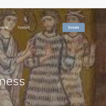
vents
Contact
Donate
eness