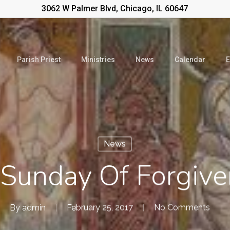
3062 W Palmer Blvd, Chicago, IL 60647
Parish Priest
Ministries
News
Calendar
E
News
Sunday Of Forgiv
By
admin
February 25, 2017
No Comments