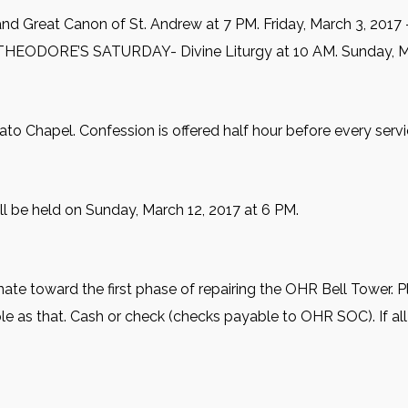
d Great Canon of St. Andrew at 7 PM. Friday, March 3, 2017 –
 THEODORE’S SATURDAY- Divine Liturgy at 10 AM. Sunday, Mar
ato Chapel. Confession is offered half hour before every servi
l be held on Sunday, March 12, 2017 at 6 PM.
ate toward the first phase of repairing the OHR Bell Tower. 
le as that. Cash or check (checks payable to OHR SOC). If al