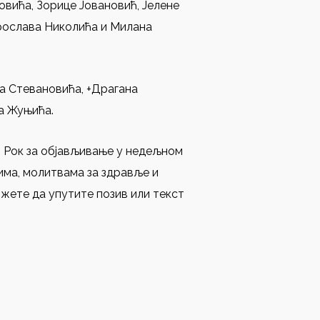
овића, Зорице Јовановић, Јелене
рослава Николића и Милана
на Стевановића, +Драгана
а Жуњића.
 . Рок за објављивање у недељном
има, молитвама за здравље и
ожете да упутите позив или текст