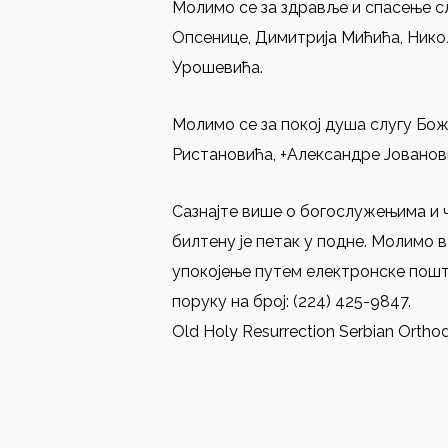
Молимо се за здравље и спасење сл
Опсенице, Димитрија Мићића, Нико
Урошевића.
Молимо се за покој душа слугу Бож
Ристановића, +Александре Јованов
Сазнајте више о богослужењима и ч
билтену је петак у подне. Молимо 
упокојење путем електронске поште
поруку на број: (224) 425-9847.
Old Holy Resurrection Serbian Ortho