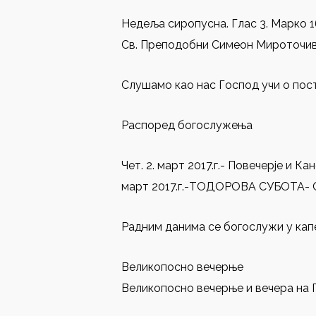
Недеља сиропусна. Глас 3. Марко 16, 
Св. Преподобни Симеон Мироточиви
Слушамо као нас Господ учи о пост
Распоред богослужења
Чет. 2. март 2017.г.- Повечерје и Ка
март 2017.г.-ТОДОРОВА СУБОТА- Свет
Радним данима се богослужи у капе
Великопосно вечерње
Великопосно вечерње и вечера на Па