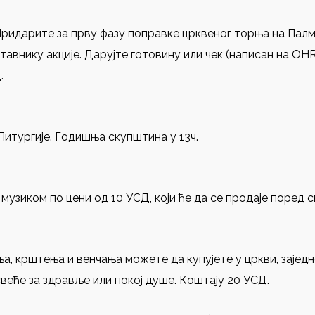
 Придарите за прву фазу поправке црквеног торња на Пал
ставнику акције. Дарујте готовину или чек (написан на OH
.
 Литургије. Годишња скупштина у 13ч.
музиком по цени од 10 УСД, који ће да се продаје поред 
бља, крштења и венчања можете да купујете у цркви, зајед
еће за здравље или покој душе. Коштају 20 УСД.