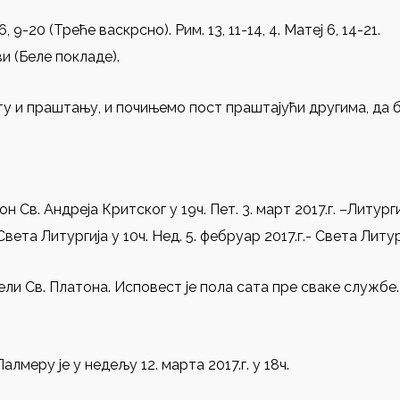
9-20 (Треће васкрсно). Рим. 13, 11-14, 4. Матеј 6, 14-21.
 (Беле покладе).
у и праштању, и почињемо пост праштајући другима, да б
нон Св. Андреја Критског у 19ч. Пет. 3. март 2017.г. –Литург
а Литургија у 10ч. Нед. 5. фебруар 2017.г.- Света Литур
ли Св. Платона. Исповест је пола сата пре сваке службе.
лмеру је у недељу 12. марта 2017.г. у 18ч.