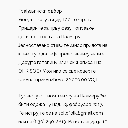
Грађевински одбор
Укључте се у акцију 100 коверата.
Придарите за прву фазу поправке
црквеног торња на Палмеру.
Једноставано ставите износ прилога на
коверту и дајте је представнику акције.
Дарујте готовину или чек (написан на
OHR SOC). Уколико се све коверте
сакупе, прикупићемо 22.000,00 УСД.
Турнир у стоном тенису на Палмеру ће
бити одржан у нед. 19. фебруара 2017.
Региструјте се на sokofolk@gmail.com
или на (630) 290-2813. Регистрација је 10