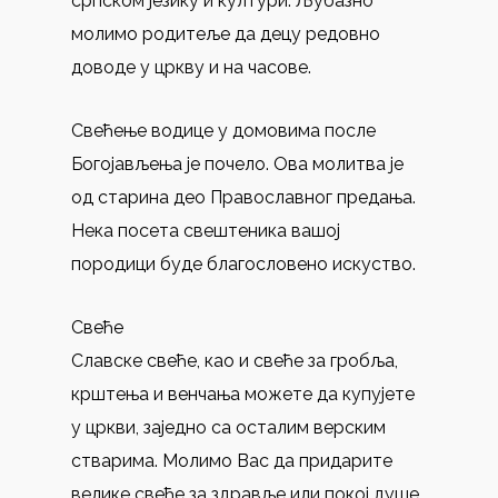
српском језику и култури. Љубазно
молимо родитеље да децу редовно
доводе у цркву и на часове.
Свећење водице у домовима после
Богојављења је почело. Ова молитва је
од старина део Православног предања.
Нека посета свештеника вашој
породици буде благословено искуство.
Свеће
Славске свеће, као и свеће за гробља,
крштења и венчања можете да купујете
у цркви, заједно са осталим верским
стварима. Молимо Вас да придарите
велике свеће за здравље или покој душе.