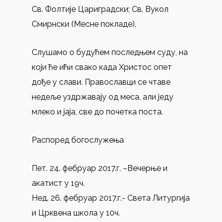
Св. Фолтије Цариградски; Св. Вукол
Смирнски (Месне покладе).
Слушамо о будућем последњем суду, на
који ће ићи свако када Христос опет
дође у слави. Православци се чтаве
недеље уздржавају од меса, али једу
млеко и јаја, све до почетка поста.
Распоред богослужења
Пет. 24. фебруар 2017.г. –Вечерње и
акатист у 19ч.
Нед. 26. фебруар 2017.г.- Света Литургија
и Црквена школа у 10ч.