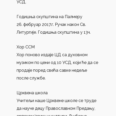
УСД.
Годишња скупштина на Палмеру
26. фебруар 2017.г. Ручак након Св.
Литургије. Годишња скупштина у 13ч.
Хор ССМ
Хор поново издаје ЦД са духовном
музиком по цени од 10 УСД, који ће да се
продаје поред свећа савке недеље
после службе.
Црквена школа
Учитељи наше Црквене школе се труде
да науче децу Православном Предању,