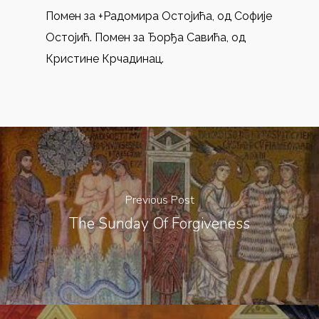
Помен за +Радомира Остојића, од Софије
Остојић. Помен за Ђорђа Савића, од
Кристине Крчадинац.
Previous Post
The Sunday Of Forgiveness