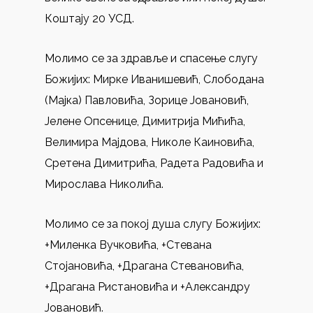
Коштају 20 УСД.
Молимо се за здравље и спасење слугу
Божијих: Мирке Иванишевић, Слободана
(Мајка) Павловића, Зорице Јовановић,
Јелене Опсенице, Димитрија Мићића,
Велимира Мајдова, Николe Каиновића,
Сретена Димитрића, Радета Радовића и
Мирослава Николића.
Молимо се за покој душа слугу Божијих:
+Миленка Вучковића, +Стевана
Стојановића, +Драгана Стевановића,
+Драгана Ристановића и +Александру
Јовановић.