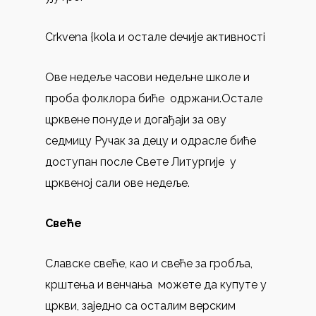
Crkvena {kola и oсталe dечијe aктивностi
Ове недеље часови недељне школе и
проба фолклора биће одржани.Oстале
црквене понуде и догађаји за ову
седмицу Ручак за децу и одрасле биће
доступан после Свете Литургије у
црквеној сали ове недеље.
Свеће
Славске свеће, као и свеће за гробља,
крштења и венчања можете да купуте у
цркви, заједно са осталим верским