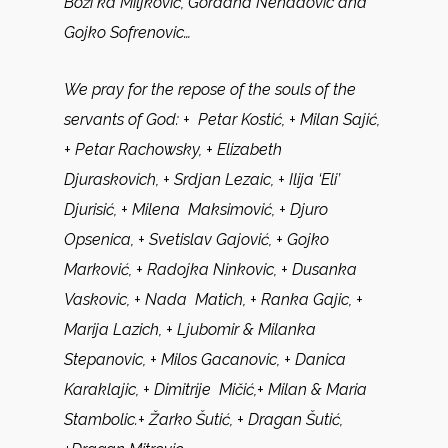
Boži ka Miljković, Gordana Nenadovic and
Gojko Sofrenovic…
We pray for the repose of the souls of the
servants of God:
+ Petar Kostić, + Milan Sajić,
+ Petar Rachowsky, + Elizabeth
Djuraskovich, + Srdjan Lezaic, + Ilija ‘Eli’
Djurisić, + Milena Maksimović, + Djuro
Opsenica, + Svetislav Gajović, + Gojko
Marković, + Radojka Ninkovic, + Dusanka
Vaskovic, + Nada Matich, + Ranka Gajic, +
Marija Lazich, + Ljubomir & Milanka
Stepanovic, + Milos Gacanovic, + Danica
Karaklajic, + Dimitrije Mičić,+ Milan & Maria
Stambolic.+ Žarko Šutić, + Dragan Šutić,