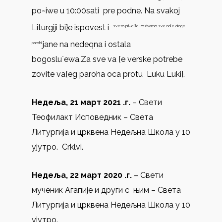
po~iwe u 10:00sati pre podne. Na svakoj
Liturgiji bi}e ispovest i
sveto pri~e{}e.Pozivamo sve na{e drage
jane na nedeqna i ostala
parohi
bogoslu`ewa.Za sve va {e verske potrebe
zovite va{eg paroha oca protu Luku Luki}.
Недеља, 21 март 2021 .г.
– Свети
Теофилакт Исповедник – Света
Литургија и црквена Недељна Школа у 10
ујутрo. Crklvi.
Недеља, 22 март 2020 .г.
– Свети
мученик Агапије и други с њим – Света
Литургија и црквена Недељна Школа у 10
ујутро.