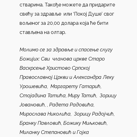
стварима. Такође можете дa придарите
свећу за здравље или ‘Покој Душе’ свог
вољеног за 20,00 долара која ће бити
стављенa на олтар.
Молимо се за здравље и спасење слугу
Божијих
: Сви чланова цркве Старо
Васкрсење Христово Српској
Православној Цркви и Александра Леку
Урошевића, Маргарету Гатарић,
Стојадина Татића, Миру Татић, Зорицу
Јовановић, , Радета Радовића,
Мирослава Николића, Зорицу Радојчић,
Бранку Павловић, Божику Миљковић,
Миланку Степановић и Гојка