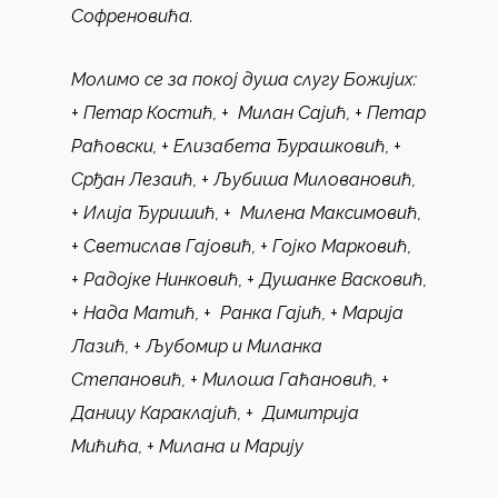
Софреновића.
Молимо се за покој душа слугу Божијих
:
+ Петар Костић, + Милан Сајић, + Петар
Раћовски, + Елизабета Ђурашковић, +
Срђан Лезаић, + Љубиша Миловановић,
+ Илија Ђуришић, +
Милена Максимовић,
+ Светислав Гајовић, + Гојко Марковић,
+ Радојке Нинковић, + Душанке Васковић,
+ Нада Матић, + Ранка Гајић, + Марија
Лазић, + Љубомир и Миланка
Степановић, + Милоша Гаћановић, +
Даницу Караклајић, + Димитрија
Мићића, + Милана и Марију