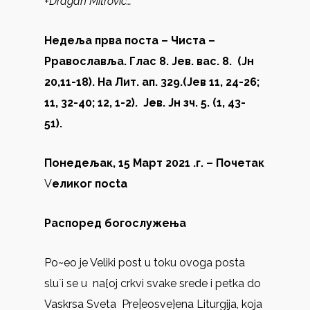
+Dragan Mitrovic…
Недеља прва поста
– Чиста –
P
равославља. Глас 8. Јев. вас. 8. (Јн
20,11-18). На Лит. ап. 329.(Јев 11, 24-26;
11, 32-40; 12, 1-2).
Јев. Јн зч. 5. (1, 43-
51).
Понедељак, 15 Март 2021 .г.
– Почетак
V
еликог пос
ta
Распоред богослужења
Po~eo je Veliki post u toku ovoga posta
slu`i se u na{oj crkvi svake srede i petka do
Vaskrsa Sveta Pre|eosve}ena Liturgija, koja