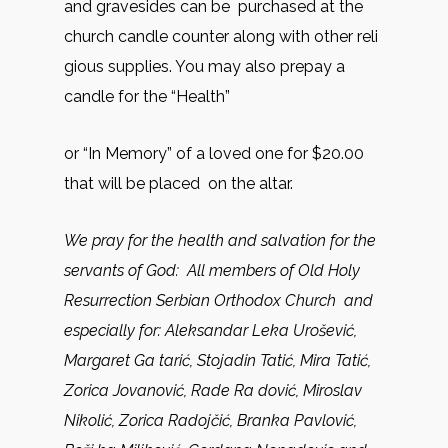
and gravesides can be purchased at the
church candle counter along with other reli
gious supplies. You may also prepay a
candle for the “Health”
or “In Memory” of a loved one for $20.00
that will be placed on the altar.
We pray for the health and salvation for the
servants of God:
All members of Old Holy
Resurrection Serbian Orthodox Church and
especially for: Aleksandar Leka Urošević,
Margaret Ga
tarić, Stojadin Tatić, Mira Tatić,
Zorica Jovanović, Rade Ra
dović, Miroslav
Nikolić, Zorica Radojčić, Branka Pavlović,