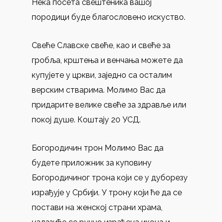
Нека посета свештеника вашој
породици буде благословено искуство.
Свеће Славске свеће, као и свеће за
гробља, крштења и венчања можете да
купујете у цркви, заједно са осталим
верским стварима. Молимо Вас да
придарите велике свеће за здравље или
покој душе. Коштају 20 УСД.
Богородичин трон Молимо Вас да
будете приложник за куповину
Богородичиног трона који се у дуборезу
израђује у Србији. У трону који ће да се
постави на женској страни храма,