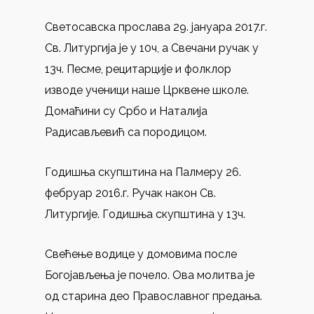
Светосавска прослава 29. јануара 2017.г.
Св. Литургија је у 10ч, а Свечани ручак у
13ч. Песме, рецитарције и фолклор
изводе ученици наше Црквене школе.
Домаћини су Србо и Наталија
Радисављевић са породицом.
Годишња скупштина на Палмеру 26.
фебруар 2016.г. Ручак након Св.
Литургије. Годишња скупштина у 13ч.
Свећење водице у домовима после
Богојављења је почело. Ова молитва је
од старина део Православног предања.