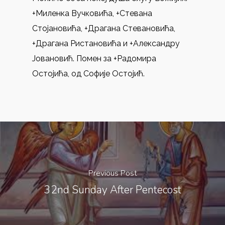
+Миленка Вучковића, +Стевана
Стојановића, +Драгана Стевановића,
+Драгана Ристановића и +Александру
Јовановић. Помен за +Радомира
Остојића, од Софије Остојић.
Previous Post
32nd Sunday After Pentecost