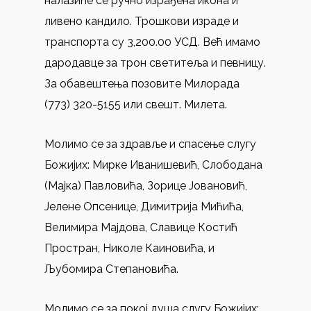
налазиће се ручно израђена икона и
ливено кандило. Трошкови израде и
транспорта су 3,200.00 УСД. Већ имамо
дародавце за трон светитеља и певницу.
За обавештења позовите Милорада
(773) 320-5155 или свешт. Милета.
Молимо се за здравље и спасење слугу
Божијих: Мирке Иванишевић, Слободана
(Мајка) Павловића, Зорице Јовановић,
Јелене Опсенице, Димитрија Мићића,
Велимира Мајдова, Славице Костић
Простран, Николe Каиновића, и
Љубомира Степановића.
Молимо се за покој душа слугу Божијих: