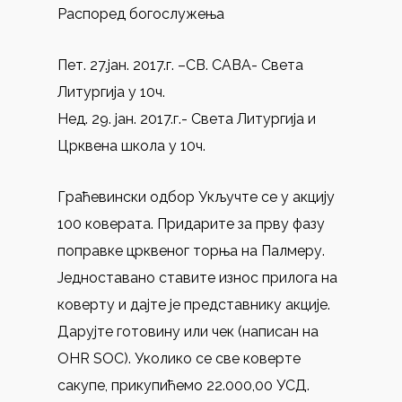
Распоред богослужења
Пет. 27.јан. 2017.г. –СВ. САВА- Света
Литургија у 10ч.
Нед. 29. јан. 2017.г.- Света Литургија и
Црквена школа у 10ч.
Граћевински одбор Укључте се у акцију
100 коверата. Придарите за прву фазу
поправке црквеног торња на Палмеру.
Једноставано ставите износ прилога на
коверту и дајте је представнику акције.
Дарујте готовину или чек (написан на
OHR SOC). Уколико се све коверте
сакупе, прикупићемо 22.000,00 УСД.