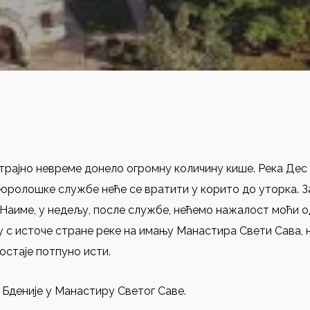
готрајно невреме донело огромну количину кише. Река Дес
еоролошке службе неће се вратити у корито до уторка. З
 Наиме, у недељу, после службе, нећемо нажалост моћи 
у с источе стране реке на имању Манастира Свети Сава, 
остаје потпуно исти.
е Бденије у Манастиру Светог Саве.