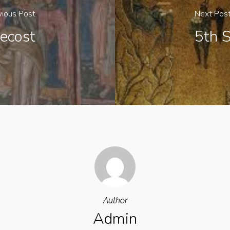
vious Post
Next Pos
ecost
5th 
Author
Admin