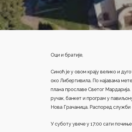
Оци и братије,
Синоћ је у овом крају велико и ду
око Либертивила. По најавама мет
плана прославе Светог Мардарија.
ручак, банкет и програм у павиљон
Нова Грачаница. Распоред служби 
У суботу увече у 17:00 сати почињ