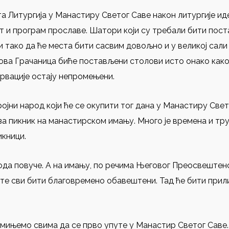
та Литургија у Манастиру Светог Саве након литургије и
ет и програм прославе. Шатори који су требали бити пос
 тако да ће места бити сасвим довољно и у великој сали 
Нова Грачаница биће постављени столови исто онако как
рвације остају непромењени.
ројни народ који ће се окупити тог дана у Манастиру Све
 за пикник на манастирском имању. Много је времена и т
икници.
вода повуче. А на имању, по речима Његовог Преосвештен
ете сви бити благовремено обавештени. Тад ће бити прили
помињемо свима да се прво упуте у Манастир Светог Саве