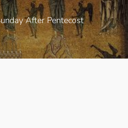
t
Sunday After Pentecost