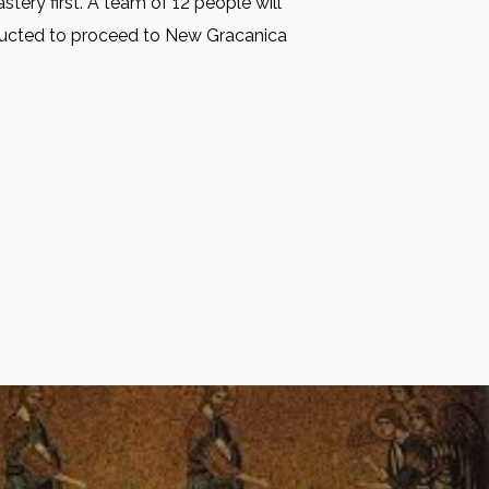
tery first. A team of 12 people will
structed to proceed to New Gracanica