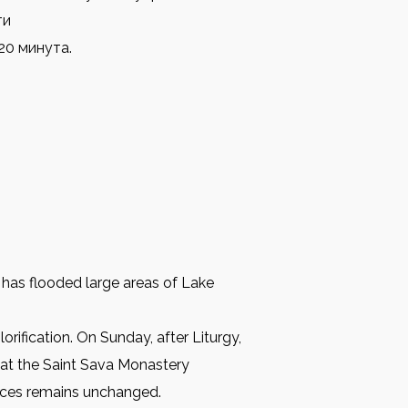
ти
20 минута.
 has flooded large areas of Lake
rification. On Sunday, after Liturgy,
r at the Saint Sava Monastery
vices remains unchanged.