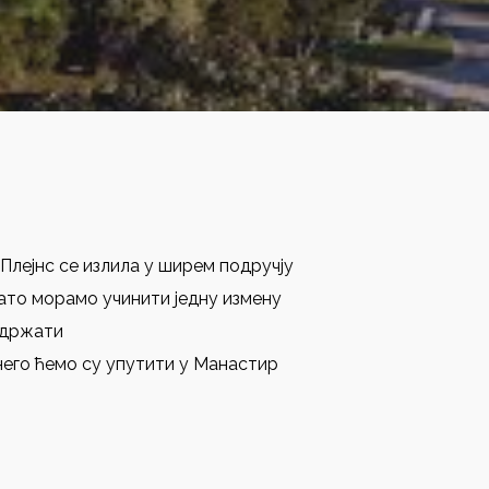
 Плејнс се излила у ширем подручју
ато морамо учинити једну измену
одржати
него ћемо су упутити у Манастир