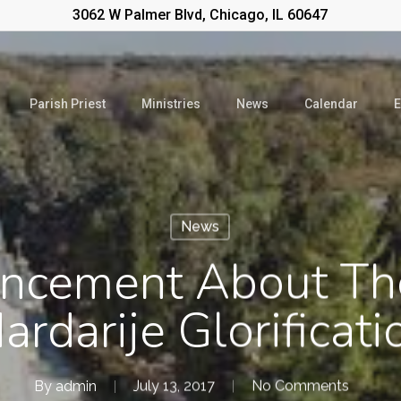
3062 W Palmer Blvd, Chicago, IL 60647
Parish Priest
Ministries
News
Calendar
E
News
ncement About The
ardarije Glorificati
By
admin
July 13, 2017
No Comments