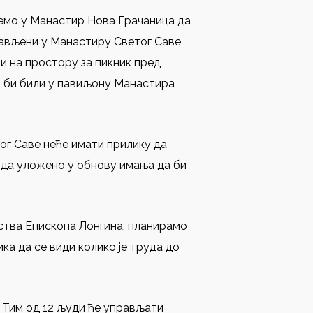
демо у Манастир Нова Грачаница да
тављени у Манастиру Светог Саве
и на простору за пикник пред
о би били у павиљону Манастира
тог Саве неће имати прилику да
руда уложено у обнову имања да би
ства Епископа Лонгина, планирамо
ка да се види колико је труда до
. Тим од 12 људи ће управљати