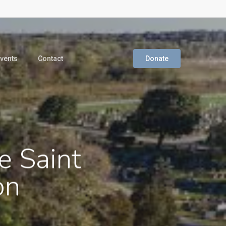
vents
Contact
Donate
 Saint
on