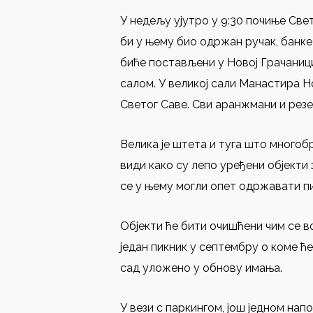
У недељу ујутро у 9:30 почиње Све
би у њему био одржан ручак, банк
биће постављени у Новој Грачаници
салом. У великој сали Манастира 
Светог Саве. Сви аранжмани и резе
Велика је штета и туга што многоб
види како су лепо уређени објекти
се у њему могли опет одржавати п
Објекти ће бити очишћени чим се 
један пикник у септембру о коме ћ
сад уложено у обнову имања.
У вези с паркингом, још једном на