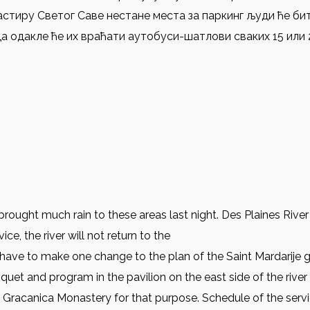
стиру Светог Саве нестане места за паркинг људи ће би
а одакле ће их враћати аутобуси-шатлови сваких 15 или 
rought much rain to these areas last night. Des Plaines River
e, the river will not return to the
have to make one change to the plan of the Saint Mardarije glo
nquet and program in the pavilion on the east side of the rive
w Gracanica Monastery for that purpose. Schedule of the ser