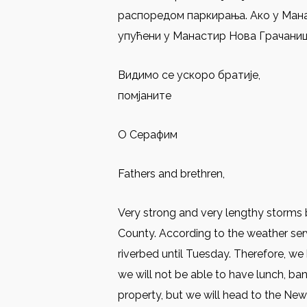
распоредом паркирања. Ако у Мана
упућени у Манастир Нова Грачаниц
Видимо се ускоро братије,
помјаните
О Серафим
Fathers and brethren,
Very strong and very lengthy storms b
County. According to the weather servic
riverbed until Tuesday. Therefore, we 
we will not be able to have lunch, ba
property, but we will head to the Ne