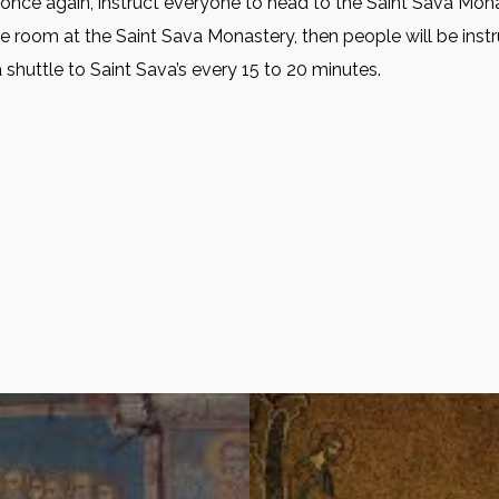
 once again, instruct everyone to head to the Saint Sava Monas
more room at the Saint Sava Monastery, then people will be in
 shuttle to Saint Sava’s every 15 to 20 minutes.