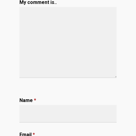
My comment is..
Name
*
Email
*