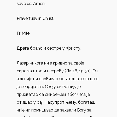
save us. Amen.
Prayerfully in Christ,
Fr. Mile
Драга браћо и сестре у Христу,
Лазар никога није кривио за своје
сиромаштво и несрећу (Лк. 16, 19-31). Он
чак није ни осуђивао богаташа зато што
је непријатан. Своју ситуацију је
прихватао са смирењем, због чега је
отишао у рај. Насупрот њему, богаташ
није ни помишљао да захвали Богу за