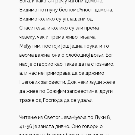
Бога, и како Он речју изгони демоне.
Видимо потпуну беспомоћност демона.
Видимо колико су уплашени од
Спаситеља, и колико су зли према
чевеку, чак и према животињама.
Међутим, постоји још једна поука, и то
веома важна, она о слободној вољи. Бог
нас је створио као такве да га спознамо,
али нас не приморава да се држимо
Његових заповести. Док неки људи желе
да живе по Божијим заповестима, други
траже од Господа да се удаљи.
Читање из Светог Јеванђеља по Луки 8,
41-56 је заиста дивно. Оно говори о