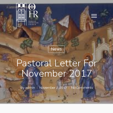
Skip
to
Menu
main
content
News
Pastoral Letter For
November 2017
By
admin
November 2, 2017
No Comments