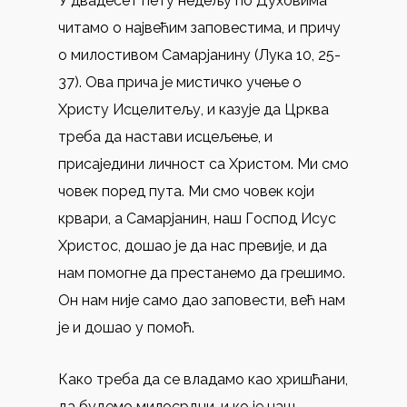
У двадесет пету недељу по Духовима
читамо о највећим заповестима, и причу
о милостивом Самарјанину (Лука 10, 25-
37). Ова прича је мистичко учење о
Христу Исцелитељу, и казује да Црква
треба да настави исцељење, и
присаједини личност са Христом. Ми смо
човек поред пута. Ми смо човек који
крвари, а Самарјанин, наш Господ Исус
Христос, дошао је да нас превије, и да
нам помогне да престанемо да грешимо.
Он нам није само дао заповести, већ нам
је и дошао у помоћ.
Како треба да се владамо као хришћани,
да будемо милосрдни, и ко је наш