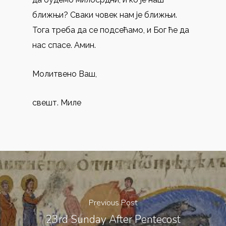
ближњи? Сваки човек нам је ближњи.
Тога треба да се подсећамо, и Бог ће да
нас спасе. Амин.
Молитвено Ваш,
свешт. Миле
Previous Post
23rd Sunday After Pentecost