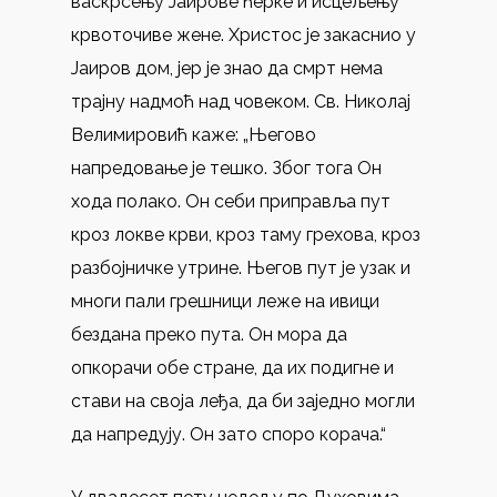
васкрсењу Јаирове ћерке и исцељењу
крвоточиве жене. Христос је закаснио у
Јаиров дом, јер је знао да смрт нема
трајну надмоћ над човеком. Св. Николај
Велимировић каже: „Његово
напредовање је тешко. Због тога Он
хода полако. Он себи приправља пут
кроз локве крви, кроз таму грехова, кроз
разбојничке утрине. Његов пут је узак и
многи пали грешници леже на ивици
бездана преко пута. Он мора да
опкорачи обе стране, да их подигне и
стави на своја леђа, да би заједно могли
да напредују. Он зато споро корача.“