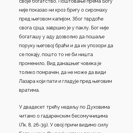
своје богатство. Поштовање према Богу
није показао ни кроз бригу о сиромаху
пред његовом капијом. Због тврдоће
свога срца, завршио је у паклу. Бог није
богаташу у аду дозволио да пошаље
поруку његовој браћи и да их упозори да
се покају, пошто то не би ништа
променило. Вид данашњег човека је
толико помрачен, да не може да види
Лазара који пати и гладује пред његовим
вратима.
У двадесет трећу недељу по Духовима
читамо о гадаренским бесомучницима
(Лк. 8, 26-39). У овој причи видимо силу