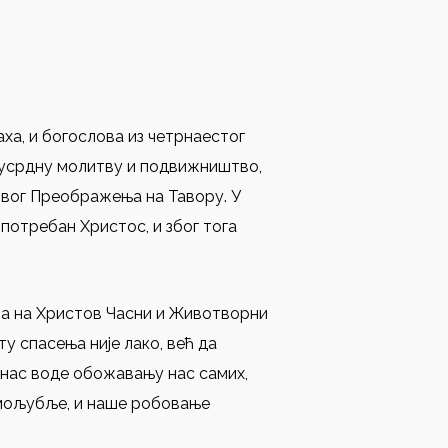
аха, и богослова из четрнаестог
оз усрдну молитву и подвижништво,
овог Преображења на Тавору. У
е потребан Христос, и због тога
ћа на Христов Часни и Животворни
ту спасења није лако, већ да
 нас воде обожавању нас самих,
амољубље, и наше робовање