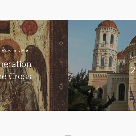
Previous Post
Ne
neration
2
he Cross