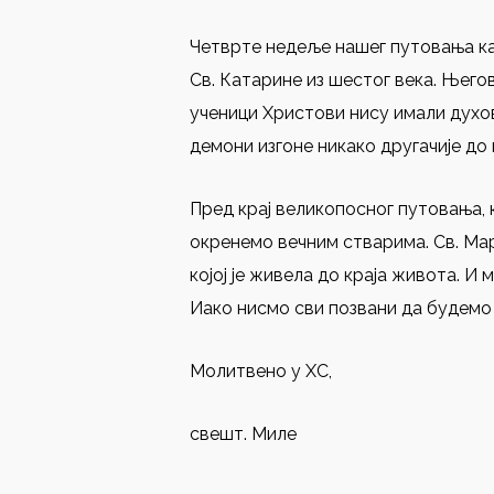
Четврте недеље нашег путовања ка
Св. Катарине из шестог века. Његов
ученици Христови нису имали духовн
демони изгоне никако другачије до
Пред крај великопосног путовања, к
окренемо вечним стварима. Св. Мари
којој је живела до краја живота. И
Иако нисмо сви позвани да будемо 
Молитвено у ХС,
свешт. Миле