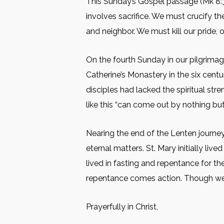
This Sunday’s Gospel passage (Mk 8:34-
involves sacrifice. We must crucify t
and neighbor. We must kill our pride, o
On the fourth Sunday in our pilgrimag
Catherine’s Monastery in the six centur
disciples had lacked the spiritual s
like this “can come out by nothing but 
Nearing the end of the Lenten journey,
eternal matters. St. Mary initially li
lived in fasting and repentance for t
repentance comes action. Though we ar
Prayerfully in Christ,