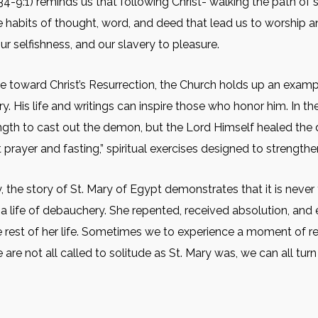
9:1) reminds us that following Christ- walking the path of sa
he habits of thought, word, and deed that lead us to worship 
ur selfishness, and our slavery to pleasure.
e toward Christ’s Resurrection, the Church holds up an exampl
y. His life and writings can inspire those who honor him. In th
trength to cast out the demon, but the Lord Himself healed t
prayer and fasting,” spiritual exercises designed to strengthen
 the story of St. Mary of Egypt demonstrates that it is never to
ved a life of debauchery. She repented, received absolution, an
he rest of her life. Sometimes we to experience a moment of r
e not all called to solitude as St. Mary was, we can all turn 