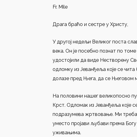
Fr. Mile
Драга браћо и сестре у Христу,
У другој недељи Великог поста сла
века. Он је посебно познат по том
удостојили да виде Нестворену Св
одломку из Јеванђеља које се чита (
долазе пред Њега, да се Његовом 
На половини нашег великопосно пу
Крст. Одломак из Јеванђеља које се
подразумева жртвовање. Ми треба 
уместо пројави љубави према Богу
уживањима.