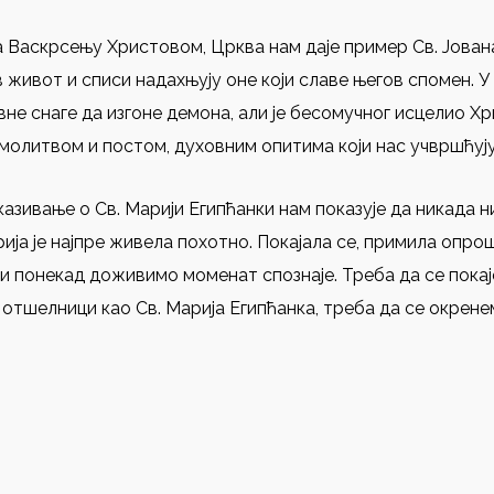
 Васкрсењу Христовом, Црква нам даје пример Св. Јован
 живот и списи надахњују оне који славе његов спомен. У 
е снаге да изгоне демона, али је бесомучног исцелио Хри
 молитвом и постом, духовним опитима који нас учвршћују
азивање о Св. Марији Египћанки нам показује да никада ни
ја је најпре живела похотно. Покајала се, примила опрошт
 ми понекад доживимо моменат спознаје. Треба да се покаје
отшелници као Св. Марија Египћанка, треба да се окрене