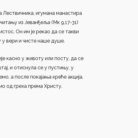
а Лествичника, игумана манастира
читању из Јеванђеља (Мк 9,17-31)
стос. Он им је рекао да се такви
 у вери и чисте наше душе.
је касно у животу или посту, да се
ај, и отиснула се у пустињу, у
мо, а после покајања креће акција.
мо од греха према Христу.