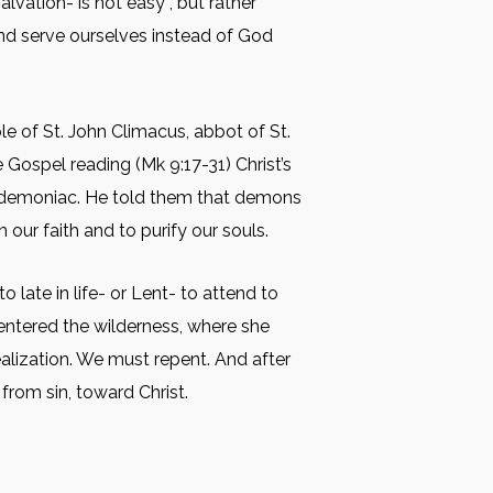
lvation- is not easy , but rather
and serve ourselves instead of God
e of St. John Climacus, abbot of St.
e Gospel reading (Mk 9:17-31) Christ’s
he demoniac. He told them that demons
 our faith and to purify our souls.
 late in life- or Lent- to attend to
d entered the wilderness, where she
ealization. We must repent. And after
from sin, toward Christ.