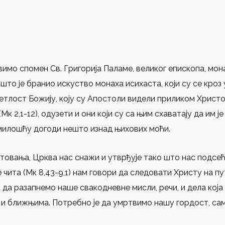
вимо спомен Св. Григорија Паламе, великог епископа, мон
е што је бранио искуство монаха исихаста, који су се кр
етлост Божију, коју су Апостоли видели приликом Христ
Мк 2,1-12), одузети и они који су са њим схаватају да им ј
милошћу догоди нешто изнад њихових моћи.
товања, Црква нас снажи и утврђује тако што нас подсе
 чита (Мк 8,43-9,1) нам говори да следовати Христу на пу
да разапнемо наше свакодневне мисли, речи, и дела која
 и ближњима. Потребно је да умртвимо нашу гордост, с