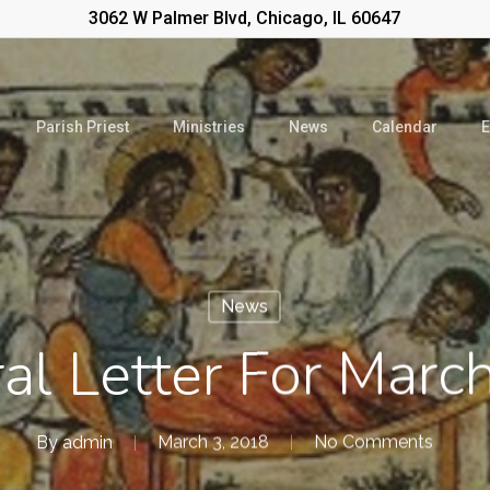
3062 W Palmer Blvd, Chicago, IL 60647
Parish Priest
Ministries
News
Calendar
E
News
ral Letter For Marc
By
admin
March 3, 2018
No Comments