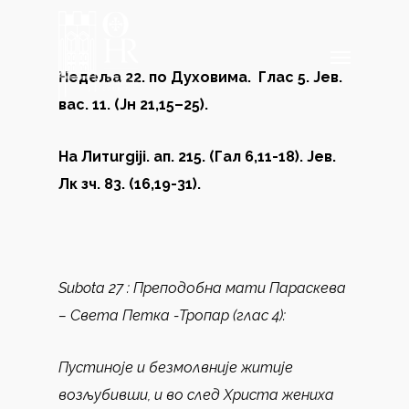
Skip
to
Menu
main
Недеља
22.
по Духовима
.
Глас
5
. Јев.
content
вас. 1
1
.
(
Јн 21,1
5
–
25
)
.
На Лит
urgiji
. aп. 2
15
.
(
Гал
6
,1
1
-18).
Јев.
Лк зч.
8
3.
(16
,
19
-3
1
).
Subota 27 : Преподобна мати Параскева
– Света Петка -Тропар (глас 4):
Пустиноје и безмолвније житије
возљубивши, и во след Христа жениха