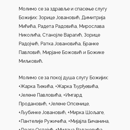
Молимо се за здравље и спасење слугу
Божијих: Зорице Јовановић, Димитрија
Мићића, Радета Радовића, Мирослава
Николића, Станојле Варагић, Зорице
Радојчић, Ратка Јовановића, Бранке
Павловић, Мирјане Божовић и Божике
Миљковић.
Молимо се за покој душа слугу Божијих:
+Жарка Ђекића, +Жарка Ђурђевића,
+Јелене Павловића, +Имгард
Продановић, +Јелене Опсенице,
+Љубинке Јовановић, +Мирка Шољаге,
+Пантелије Ружичића, +Мијајла Бичанина,
+Драге Остојић, +Милана Радаковића,