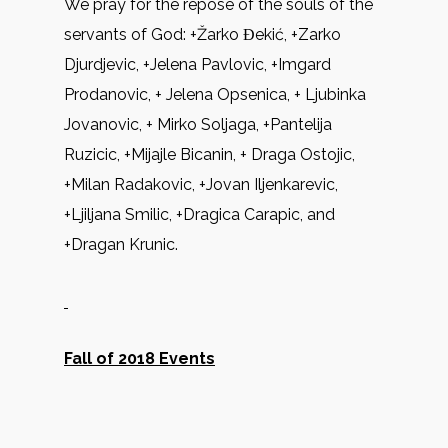
We pray for the repose of the souls of the
servants of God: +Žarko Ɖekić, +Zarko
Djurdjevic, +Jelena Pavlovic, +Imgard
Prodanovic, + Jelena Opsenica, + Ljubinka
Jovanovic, + Mirko Soljaga, +Pantelija
Ruzicic, +Mijajle Bicanin, + Draga Ostojic,
+Milan Radakovic, +Jovan Iljenkarevic,
+Ljiljana Smilic, +Dragica Carapic, and
+Dragan Krunic.
Fall of 2018 Events