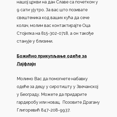
нашој цркви на дан Славе са почетком у
9 сати ујутро. За вас што позивате
свештеника код ваших кућа да сече
колач, молим вас контактирајте Оца
Стојилка на 815-302-0718, а он такође
станује у близини.
Божићно прикупљање одеће за
Лајфлајн
Молимо Вас да помогнете набавку
одеће за децу у сиротишту у Звечанској
у Београду. Можете да придарите
гардеробу или новац. Позовите Драгану
Глигоревић 847-208-9937.