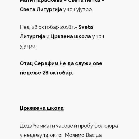
Мати Параскева
–
Света Петка –
Света Литургија
у 10ч ујутро.
Нед. 28.октобар 2018.г.-
Sveta
Литургија
и
Црквена школа
у 10ч
ујутро.
Отац Серафим ће да служи ове
недеље 2
8
октобар.
Цркевена школа
Деца ће имати часове и пробу фолклора
у недељу 14 окто. Молимо Вас да