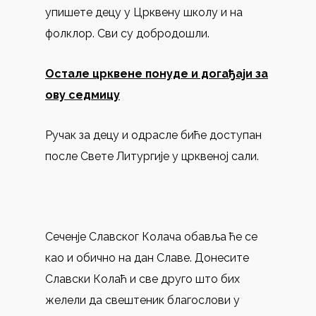
упишете децу у Црквену школу и на
фолклор. Сви су добродошли.
Остале црквене понуде и догађаји за
ову седмицу
Ручак за децу и одрасле биће доступан
после Свете Литургије у црквеној сали.
Сеченје Славског Колача обавља ће се
као и обично на дан Славе. Донесите
Славски Колаћ и све друго што бих
желели да свештеник благослови у