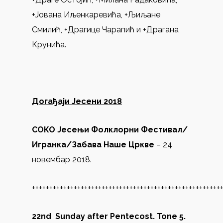
+Јована Иљенкаревића, +Љиљане
Смилић, +Драгице Чарапић и +Драгана
Крунића.
Догађаји Јесени 2018
СОКО Јесењи Фолклорни Фестивал
/
Игранка
/
Забава
Наше Цркве
– 24
новембар 2018.
++++++++++++++++++++++++++++++++++++++++++++++++++++++
22nd Sunday after Pentecost. Tone 5.