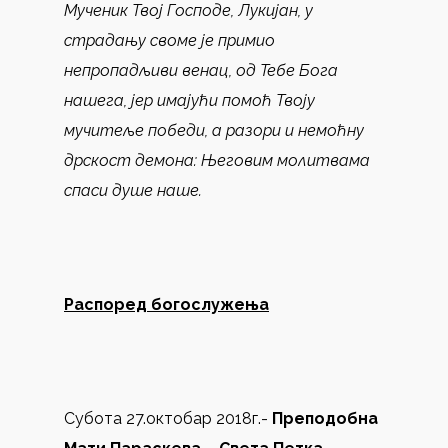
Мученик Твој Господе, Лукијан, у
страдању своме је примио
непропадљиви венац, од Тебе Бога
нашега, јер имајући помоћ Твоју
мучитеље победи, а разори и немоћну
дрскост демона: Његовим молитвама
спаси душе наше.
Распоред богослужења
Субота 27.октобар 2018г.-
Преподобна