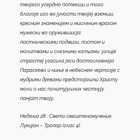
твојего усердно потекши и того
благоје иго во јуности твојеј вземши,
кресним знаменијем и мисленим врагом
мужески во оружившисја:
постническими подвиги, постом и
молитвами и слезними капљами, углије
страстеј угасила јеси достославнаја
Параскево и ниње в небеснем чертозје с
мудрими дјевами предстојашчи Христу
моли о нас почитујушчих честнују
памјат твоју.
Недеља 28 :
Свети свештеномученик
Лукијан
–
Тропар (глас 4):