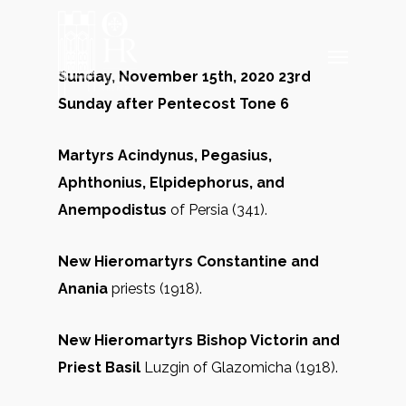
Skip
to
Menu
main
Sunday, November 15th, 2020 23rd
content
Sunday after Pentecost Tone 6
Martyrs Acindynus, Pegasius,
Aphthonius, Elpidephorus, and
Anempodistus
of Persia (341).
New Hieromartyrs Constantine and
Anania
priests (1918).
New Hieromartyrs Bishop Victorin and
Priest Basil
Luzgin of Glazomicha (1918).