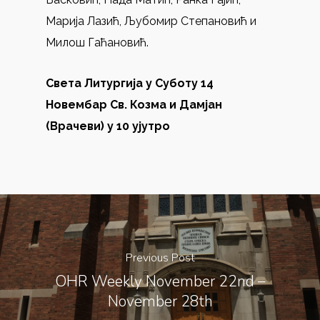
Марија Лазић, Љубомир Степановић и
Милош Гаћановић.
Света Литургија у Суботу 14
Новембар Св. Козма и Дамјан
(Врачеви) у 10 ујутро
Previous Post
OHR Weekly November 22nd –
November 28th