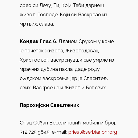
срео си Леву, Ти, Који Теби дарнеш
живот. Господе, Који си Васкрсао из
мртвих, слава.
Кондак
Глас 6.
Дланом Сруком у коме
је почетак живота, Животодавац
Христос ьог, васкрснувши све умрле из
мрачних дубина пакла, даде роду
људском васкрсење, јер је Спаситељ
свих, Васкрсење и Живот и Бог свих.
Парохијски Свештеник
Отац Срђан Веселиновић: мобилни број:
312.725.9845; e-mail:
priest@serbianohr.org