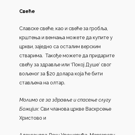
Свеће
Славске свеће, као и свеће за гробља,
крштења и венчања можете да купите у
цркви, заједно са осталим верским
стварима. Такође можете да придарите
свећу за здравље или ‘Покој Душе’ свог
вољеног за $20 долара која ће бити
стављена на олтар.
Молимо се за здравље и спасење слугу
Божијих
:
Сви чланова цркве Васкрсење
Христово и