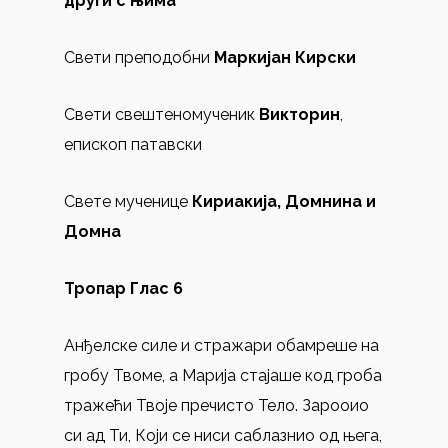
други с њима
Свети преподобни
Маркијан Кирски
Свети свештеномученик
Викторин
,
епископ патавски
Свете мученице
Кириакија, Домнина и
Домна
Тропар Глас 6
Анђелске силе и стражари обамреше на
гробу Твоме, а Марија стајаше код гроба
тражећи Твоје пречисто Тело. Зарооио
си ад Ти, Који се ниси саблазнио од њега,