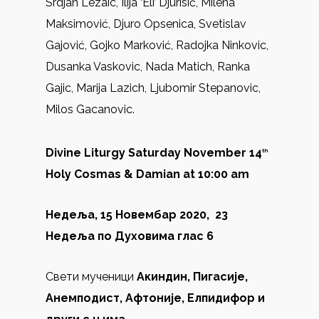
Srdjan Lezaic, Ilija ‘Eli’ Djurisić, Milena
Maksimović, Djuro Opsenica, Svetislav
Gajović, Gojko Marković, Radojka Ninkovic,
Dusanka Vaskovic, Nada Matich, Ranka
Gajic, Marija Lazich, Ljubomir Stepanovic,
Milos Gacanovic.
Divine Liturgy Saturday November 14
th
Holy Cosmas & Damian at 10:00 am
Недеља, 15 Новембар 2020, 23
Недеља по Духовима глас 6
Свети мученици
Акиндин, Пигасије,
Анемподист, Афтоније, Елпидифор и