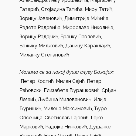
Александра Леку Урошевића, Маргарету
Гатарић, Стојадина Татића, Миру Татић,
Зорицу Јовановић, Димитрија Мићића,
Радета Радовића, Мирослава Николића,
Зорицу Радојчић, Бранку Павловић,
Божику Миљковић, Даницу Караклајић,
Миланку Степановић
Молимо се за покој душа слугу Божијих:
Петар Костић, Милан Сајић, Петар
Раћовски, Елизабета Ђурашковић, Срђан
Лезаић, Љубиша Миловановић, Илија
Ђуришић, Милена Максимовић, Ђуро
Опсеница, Светислав Гајовић, Гојко
Марковић, Радојке Нинковић, Душанке
Васковић, Нада Матић, Ранка Гајић,