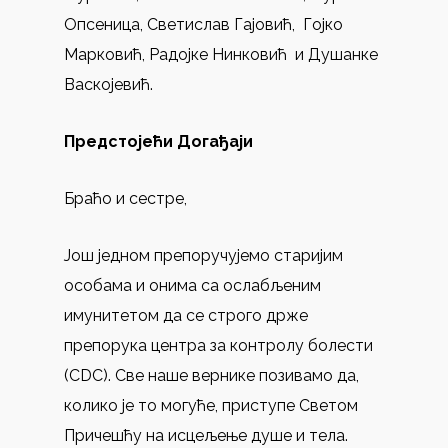
Опсеница, Светислав Гајовић, Гојко
Марковић, Радојке Нинковић и Душанке
Васкојевић.
Предстојећи Догађаји
Браћо и сестре,
Још једном препоручујемо старијим
особама и онима са ослабљеним
имунитетом да се строго држе
препорука центра за контролу болести
(CDC). Све наше вернике позивамо да,
колико је то могуће, приступе Светом
Причешћу на исцељење душе и тела.