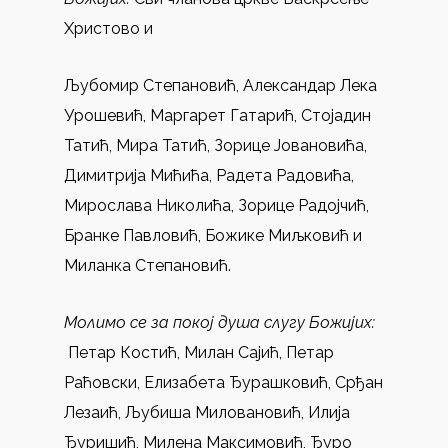
Христово и
Љубомир Степановић, Александар Лека
Урошевић, Маргарет Гатарић, Стојадин
Татић, Мира Татић, Зорице Јовановића,
Димитрија Мићића, Радета Радовића,
Мирослава Николића, Зорице Радојчић,
Бранке Павловић, Божике Миљковић и
Миланка Степановић.
Молимо се за покој душа слугу Божијих:
Петар Костић, Милан Сајић, Петар
Раћовски, Елизабета Ђурашковић, Срђан
Лезаић, Љубиша Миловановић, Илија
Ђуришић, Милена Максимовић, Ђуро