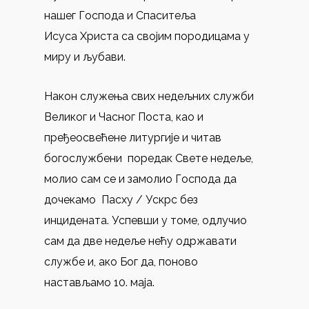
нашег Господа и Спаситеља
Исуса Христа са својим породицама у
миру и љубави.
Након служења свих недељних служби
Великог и Часног Поста, као и
пређеосвећене литургије и читав
богослужбени поредак Свете недеље,
молио сам се и замолио Господа да
дочекамо Пасху / Ускрс без
инцидената. Успевши у томе, одлучио
сам да две недеље нећу одржавати
службе и, ако Бог да, поново
настављамо 10. маја.