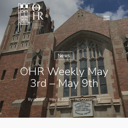
Skip
to
Menu
main
content
News
OHR Weekly May
3rd – May 9th
By
admin
May 4, 2020
No Comments