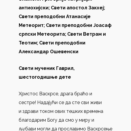
антиохијски; Свети апостол Закхеј;
Свети преподобни Атанасије
Метеорит; Свети преподобни Јоасаф
српски Метеорита; Свети Ветрам и
Теотим; Свети преподобни
Александар Ошевенски
Свети мученик Гаврил,
шестогодишње дете
Христос Васкрсе, драга браћо и
сестре! Надајући се да сте сви живи
и здрави током ових тешких времена
благодарим Богу да смо у миру и
љубави могли да прославимо Васкрсење