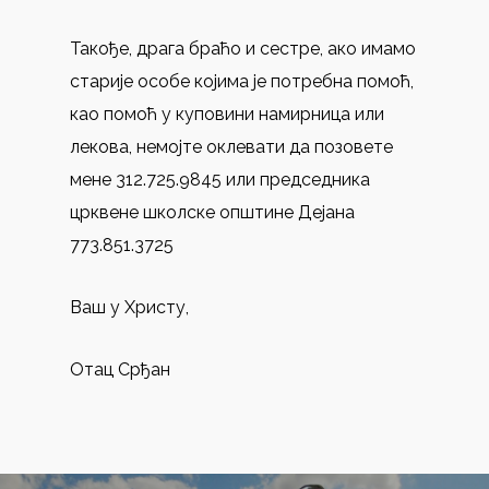
Такође, драга браћо и сестре, ако имамо
старије особе којима је потребна помоћ,
као помоћ у куповини намирница или
лекова, немојте оклевати да позовете
мене 312.725.9845 или председника
црквене школске општине Дејана
773.851.3725
Ваш у Христу,
Отац Срђан