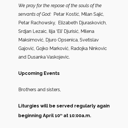
We pray for the repose of the souls of the
servants of God:
Petar Kostić, Milan Sajić,
Petar Rachowsky, Elizabeth Djuraskovich,
Srdjan Lezaic, Ilija ‘Eli’ Djurisić, Milena
Maksimović, Djuro Opsenica, Svetislav
Gajović, Gojko Marković, Radojka Ninkovic
and Dusanka Vaskojevic.
Upcoming Events
Brothers and sisters,
Liturgies will be served regularly again
beginning April 10
at 10:00a.m.
th