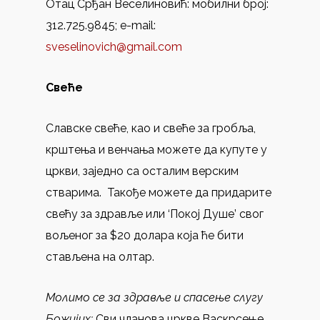
Отац Срђан Веселиновић: мобилни број:
312.725.9845; e-mail:
sveselinovich@gmail.com
Свеће
Славске свеће, као и свеће за гробља,
крштења и венчања можете да купуте у
цркви, заједно са осталим верским
стварима. Такође можете дa придарите
свећу за здравље или ‘Покој Душе’ свог
вољеног за $20 долара која ће бити
стављенa на олтар.
Молимо се за здравље и спасење слугу
Божијих
:
Сви чланова цркве Васкрсење