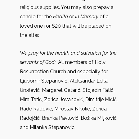
religious supplies. You may also prepay a
candle for the
Health
or
In Memory
of a
loved one for $20 that will be placed on
the altar.
We pray for the health and salvation for the
servants of God:
All members of Holy
Resurrection Church and especially for
Ljubomir Stepanović
,
Aleksandar Leka
Urošević, Margaret Gatarić, Stojadin Tatić,
Mira Tatić, Zorica Jovanović, Dimitrije Mičić,
Rade Radović, Miroslav Nikolić, Zorica
Radojčić, Branka Pavlović, Božika Miljković
and Milanka Stepanovic.