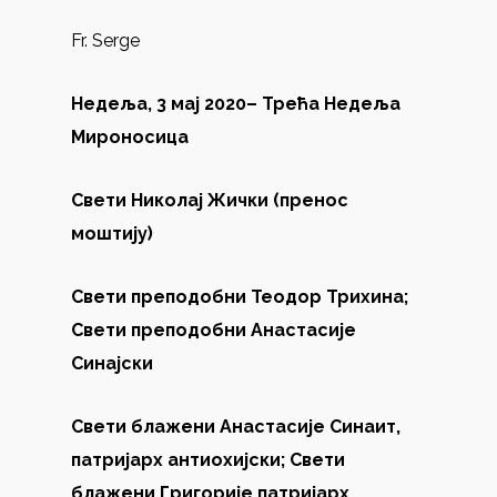
Fr. Serge
Недеља, 3 мај 2020– Трећа Недеља
Мироносица
Свети Николај Жички (пренос
моштију)
Свети преподобни Теодор Трихина;
Свети преподобни Анастасије
Синајски
Свети блажени Анастасије Синаит,
патријарх антиохијски; Свети
блажени Григорије патријарх