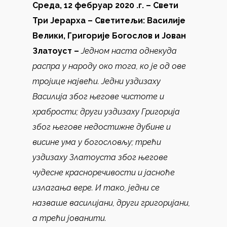
Среда, 12 фебруар 2020 .г. – Свети
Три Јерарха – Светитељи: Василије
Велики, Григорије Богослов и Јован
Златоуст –
Једном наста однекуда
распра у народу око тога, ко је од ове
тројице највећи. Једни уздизаху
Василија због његове чистоте и
храбрости; други уздизаху Григорија
због његове недостижне дубине и
висине ума у богословљу; трећи
уздизаху Златоуста због његове
чудесне красноречивости и јасноће
излагања вере. И тако, једни се
назваше василијани, други григоријани,
а трећи јованити.