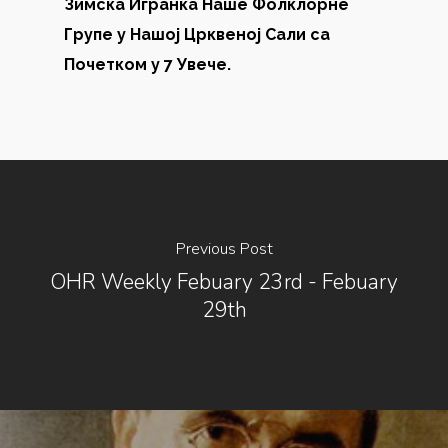
Зимска Игранка Наше Фолклорне
Групе у Нашој Црквеној Сали са
Почетком у 7 Увече.
Previous Post
OHR Weekly Febuary 23rd - Febuary
29th