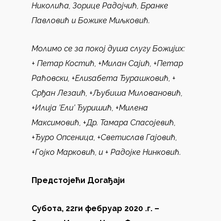
Николића, Зорице Радојчић, Бранке
Павловић и Божике Миљковић.
Молимо се за покој душа слугу Божијих:
+ Петар Костић, +Милан Сајић, +Петар
Раћовски, +Елиѕабета Ђурашковић, +
Срђан Лезаић, +Љубиша Миловановић,
+Илија ’Ели’ Ђуришић, +Милена
Максимовић, +Др. Тамара Спасојевић,
+Ђуро Опсеница, +Светислав Гајовић,
+Гојко Марковић, и + Радојке Нинковић.
Предстојећи Догађаји
Субота, 22ги фебруар 2020 .г. –