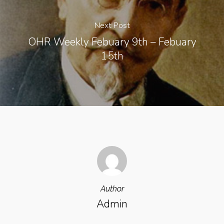
Next Post
OHR Weekly Febuary 9th – Febuary
15th
Author
Admin