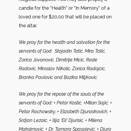
candle for the “Health” or “In Memory” of a
loved one for $20.00 that will be placed on
the altar.
We pray for the health and salvation for the
servants of God:
Stojadin Tatić, Mira Tatić,
Zorica Jovanovic, Dimitrije Micic, Rade
Radovic, Miroslav Nikolic, Zorica Radojcic,
Branka Pavlovic and Bozika Miljkovic.
We pray for the repose of the souls of the
servants of God:
+ Petar Kostić, +Milan Sajić, +
Petar Rachowsky, + Elizabeth Djuraskovich, +
Srdjan Lezaic, + Ilija ‘Eli’ Djurisić, + Milena
Maksimović, + Dr. Tamara Spasojević, + Djuro