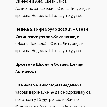
Симеон и Ана;
Свети Јаков,
Архиепископ српски – Света Литургија и
црквена Недељна Школа у 10 ујутро.
Недеља, 16 фебруар 2020 .г. –
Свети
Свештеномученик Харалампије
(Meсне Покладе) – Света Литургија и
црквена Недељна Школа у 10 ујутро.
Цркевена Школа и Остала Дечија
Активност
Ове недеље и наследним недељама
часови веронауке ће да се одржавају са
почетком у 10 ујутро као и обично.
Фолклор проба одржаава ће се као и