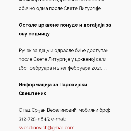
обично одма после Свете Литургије.
Остале црквене понуде и догађаји за
ову седмицу
Ручак за децу и одрасле биће доступан
после Свете Литургије у црквеној сали
16ог фебруара и 23ег фебруара 2020 .г.
Информација за Парохијски
Свештеник
Отац Срђан Веселиновић: мобилни број:
312-725-9845; e-mail:
sveselinovich@gmail.com