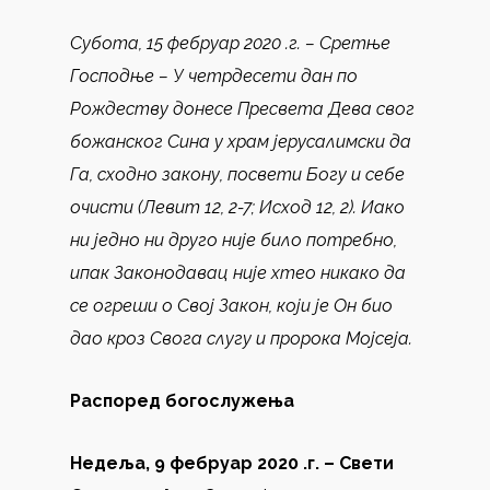
Субота, 15 фебруар 2020 .г. – Сретње
Господње –
У четрдесети дан по
Рождеству донесе Пресвета Дева свог
божанског Сина у храм јерусалимски да
Га, сходно закону, посвети Богу и себе
очисти (Левит 12, 2-7; Исход 12, 2). Иако
ни једно ни друго није било потребно,
ипак Законодавац није хтео никако да
се огреши о Свој Закон, који је Он био
дао кроз Свога слугу и пророка Мојсеја.
Распоред богослужења
Недеља, 9 фебруар 2020 .г. –
Свети