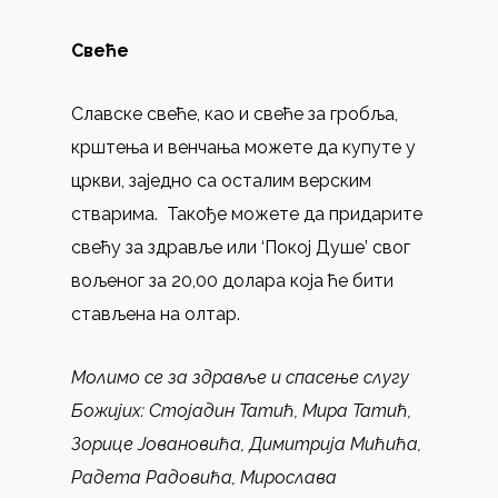
Свеће
Славске свеће, као и свеће за гробља,
крштења и венчања можете да купуте у
цркви, заједно са осталим верским
стварима. Такође можете дa придарите
свећу за здравље или ‘Покој Душе’ свог
вољеног за 20,00 долара која ће бити
стављенa на олтар.
Молимо се за здравље и спасење слугу
Божијих:
Стојадин Татић, Мира Татић,
Зорице Јовановића, Димитрија Мићића,
Радета Радовића, Мирослава