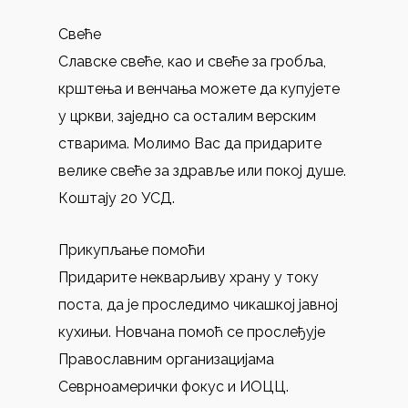
Свеће
Славске свеће, као и свеће за гробља,
крштења и венчања можете да купујете
у цркви, заједно са осталим верским
стварима. Молимо Вас да придарите
велике свеће за здравље или покој душе.
Коштају 20 УСД.
Прикупљање помоћи
Придарите некварљиву храну у току
поста, да је проследимо чикашкој јавној
кухињи. Новчана помоћ се прослеђује
Православним организацијама
Севрноамерички фокус и ИОЦЦ.