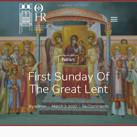
Skip
to
Menu
main
content
News
First Sunday Of
The Great Lent
By
admin
March 3, 2017
No Comments