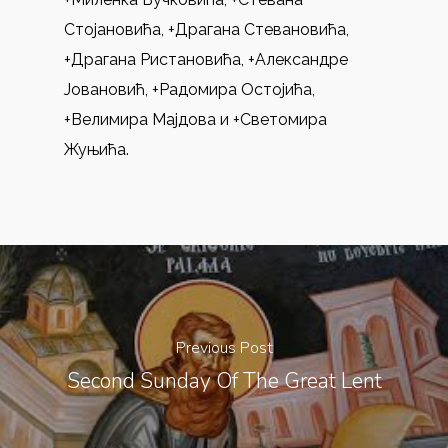
Стојановића, +Драгана Стевановића,
+Драгана Ристановића, +Александре
Јовановић, +Радомира Остојића,
+Велимира Мајдова и +Светомира
Жуњића.
Previous Post
Second Sunday Of The Great Lent