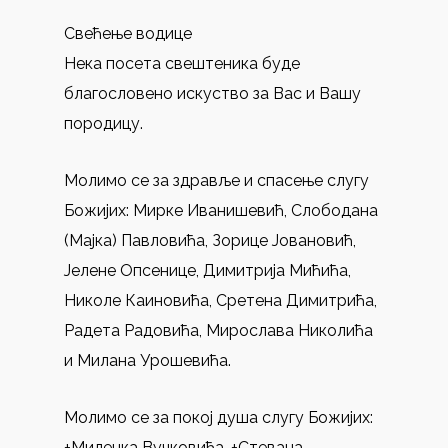
Свећење водице
Нека посета свештеника буде
благословено искуство за Вас и Вашу
породицу.
Молимо се за здравље и спасење слугу
Божијих: Мирке Иванишевић, Слободана
(Мајка) Павловића, Зорице Јовановић,
Јелене Опсенице, Димитрија Мићића,
Николe Каиновића, Сретена Димитрића,
Радета Радовића, Мирослава Николића
и Милана Урошевића.
Молимо се за покој душа слугу Божијих:
+Миленка Вучковића, +Стевана