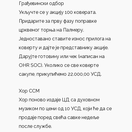
Грађевински одбор
Укључте се у акцију 100 коверата.
Придарите за прву фазу поправке
црквеног торња на Палмеру.
Једноставано ставите износ прилога на
коверту и дајте је представнику акције.
Дарујте готовину или чек (написан на
OHR SOC). Уколико се све коверте
сакупе, прикупићемо 22.000,00 УСД.
Хор ССМ
Хор поново издаје ЦД са духовном
музиком по цени од 10 УСД, који ће да се
продаје поред свећа савке недеље
после службе.