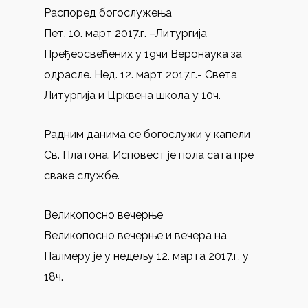
Распоред богослужења
Пет. 10. март 2017.г. –Литургија
Пређеосвећених у 19чи Веронаука за
одрасле. Нед. 12. март 2017.г.- Света
Литургија и Црквена школа у 10ч.
Радним данима се богослужи у капели
Св. Платона. Исповест је пола сата пре
сваке службе.
Великопосно вечерње
Великопосно вечерње и вечера на
Палмеру је у недељу 12. марта 2017.г. у
18ч.