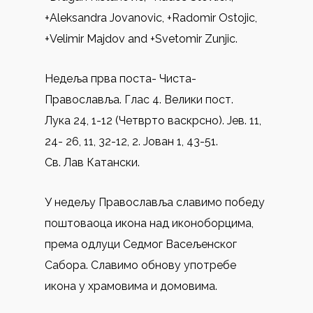
+Aleksandra Jovanovic, +Radomir Ostojic,
+Velimir Majdov and +Svetomir Zunjic.
Недеља прва поста- Чиста-
Православља. Глас 4. Велики пост.
Лука 24, 1-12 (Четврто васкрсно). Јев. 11,
24- 26, 11, 32-12, 2. Јован 1, 43-51.
Св. Лав Катански.
У недељу Православља славимо победу
поштоваоца икона над иконоборцима,
према одлуци Седмог Васељенског
Сабора. Славимо обнову употребе
икона у храмовима и домовима.