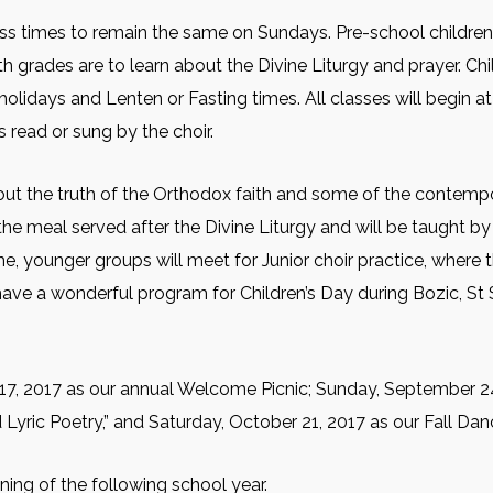
ass times to remain the same on Sundays. Pre-school children 
th grades are to learn about the Divine Liturgy and prayer. Chi
holidays and Lenten or Fasting times. All classes will begin at 
s read or sung by the choir.
bout the truth of the Orthodox faith and some of the contempo
w the meal served after the Divine Liturgy and will be taught 
e, younger groups will meet for Junior choir practice, where th
 have a wonderful program for Children’s Day during Bozic, S
 17, 2017 as our annual Welcome Picnic; Sunday, September 
d Lyric Poetry,” and Saturday, October 21, 2017 as our Fall Dan
ing of the following school year.