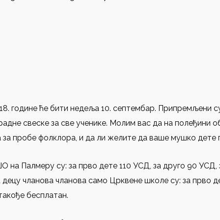
8. године ће бити недеља 10. септембар. Припремљени с
радне свеске за све ученике. Mолим вас да на полеђини 
за пробе фолклора, и да ли желите да ваше мушко дете 
на Палмеру су: за прво дете 110 УСД, за друго 90 УСД, з
 децу чланова чланова само Црквене школе су: за прво дет
 такође бесплатан.