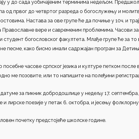
ају у до сада уобичајеним терминима недељом. Предшколс
па од првог до четвртог разреда о богослужењу и молитви
остовима. Настава за ове групе ће да почиње у 10ч. и тра
а Православне вере и савременим проблемима. Часови за 
или студент богословског факултета. Млађе групе ће за то
рне песме, како бисмо имали садржајан програм за Детињц
 посебне часове српског језика и културе петком после в
дно ме позовите, или то напишите на полеђини регистрац
датуме за пикник добродошлице у недељу 17. септембра,
 и лирске поезије у петак 6. октобра, и јесењу фолклорну
ловен почетку предстојеће школске године.