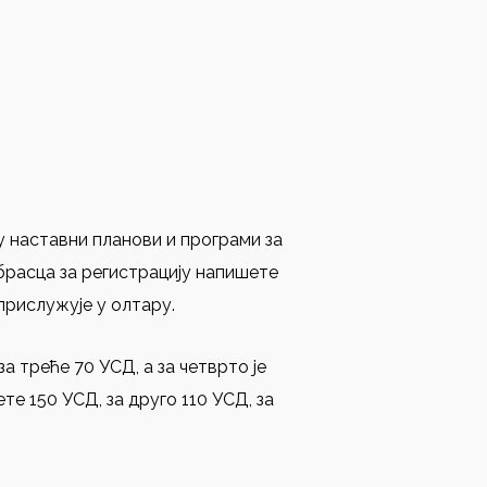
у наставни планови и програми за
обрасца за регистрацију напишете
прислужује у олтару.
а треће 70 УСД, а за четврто је
е 150 УСД, за друго 110 УСД, за