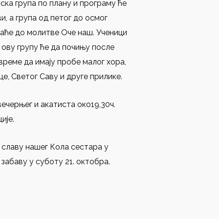
ка група по плану и програму ће
, а група од петог до осмог
јаће до молитве Оче наш. Ученици
ову групу ће да почињу после
 време да имају пробе малог хора,
е, Светог Саву и друге прилике.
ечерњег и акатиста око19,30ч.
ије.
 славу нашег Кола сестара у
 забаву у суботу 21. октобра.