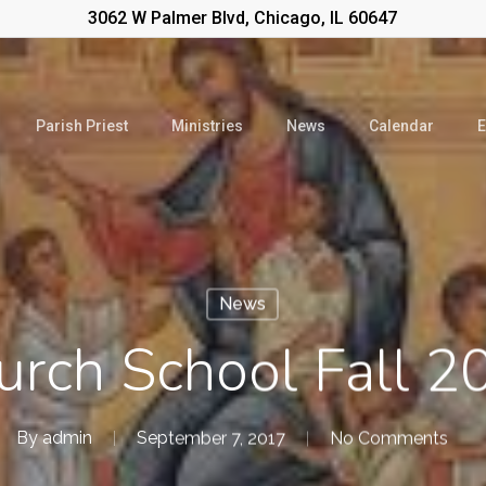
3062 W Palmer Blvd, Chicago, IL 60647
Parish Priest
Ministries
News
Calendar
E
News
urch School Fall 2
By
admin
September 7, 2017
No Comments