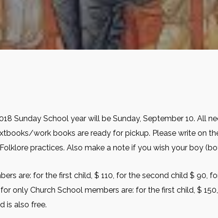
2018 Sunday School year will be Sunday, September 10. All n
xtbooks/work books are ready for pickup. Please write on the 
olklore practices. Also make a note if you wish your boy (boys)
are: for the first child, $ 110, for the second child $ 90, for
s for only Church School members are: for the first child, $ 150,
d is also free.