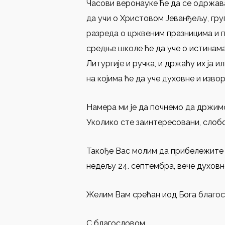
Часови веронауке ће да се одржав
да учи о Христовом Јеванђељу, гру
разреда о црквеним празницима и п
средње школе ће да уче о истинам
Литургије и ручка, и држаћу их ја 
на којима ће да уче духовне и изво
Намера ми је да почнемо да држимо
Уколико сте заинтересовани, слобо
Такође Вас молим да прибележите 
недељу 24. септембра, вече духовне
Желим Вам срећан иод Бога благос
С благословом,