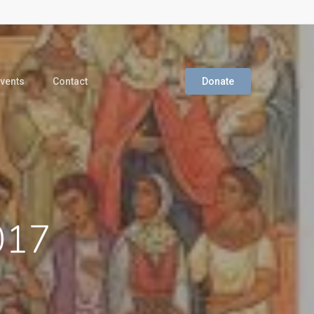
vents
Contact
Donate
017