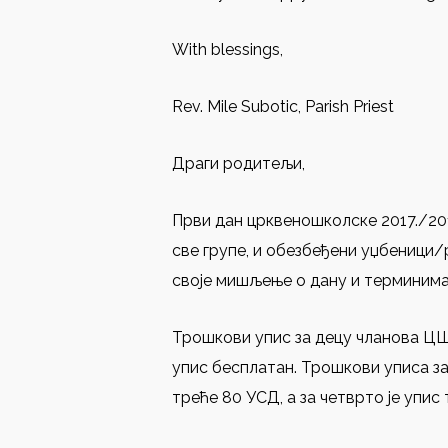
With blessings,
Rev. Mile Subotic, Parish Priest
Драги родитељи,
Први дан црквеношколске 2017./201
све групе, и обезбеђени уџбеници/
своје мишљење о дану и терминима 
Трошкови упис за децу чланова ЦШО 
упис бесплатан. Трошкови уписа за
треће 80 УСД, а за четврто је упис