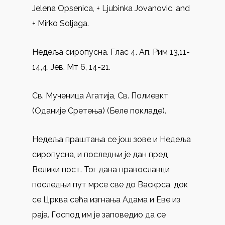
Jelena Opsenica, + Ljubinka Jovanovic, and
+ Mirko Soljaga.
Недеља сиропусна. Глас 4. Ап. Рим 13,11-
14,4. Јев. Мт 6, 14-21.
Св. Мученица Агатија, Св. Полиевкт
(Оданије Сретења) (Беле покладе).
Недеља праштања се још зове и Недеља
сиропусна, и последњи је дан пред
Велики пост. Тог дана православци
последњи пут мрсе све до Васкрса, док
се Црква сећа изгнања Адама и Еве из
раја. Господ им је заповедио да се