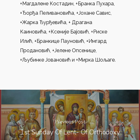
+Магдалене Костадин, +Бранка Пухара,
+Ђорђа Пеливановића, +Јохане Савис,
+Жарка Ђурђевића, + Драгана
Каиновића, +Ксеније Бајовић, +Риске
Илић, +Бранкице Пауновић, +Имгард
Продановић, +Јелене Опсенице,
+Љубинке Јовановић и +Мирка Шољаге.
Previous Post
1st Sunday Of Lent- Of Orthodoxy