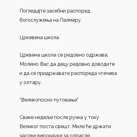
Погледајте засебни распоред
богослужења на Палмеру.
Цркевена школа
Црквена школа се редовно одржава.
Молимо Вас да децу редовно доводите
и да се придржавате распореда чтечева
у олтару.
”Великопосно путовање”
Сваке недеље после ручка у току
Великог поста свешт. Миле ће држати
часове веронауке за одрасле.