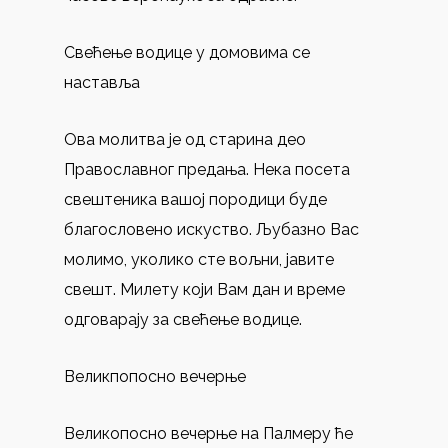
Свећење водице у домовима се
наставља
Ова молитва је од старина део
Православног предања. Нека посета
свештеника вашој породици буде
благословено искуство. Љубазно Вас
молимо, уколико сте вољни, јавите
свешт. Милету који Вам дан и време
одговарају за свећење водице.
Великпопосно вечерње
Великопосно вечерње на Палмеру ће