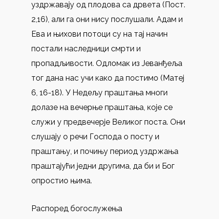
уздржавају од плодова са дрвета (Пост.
2,16), али га они нису послушали. Адам и
Ева и њихови потоци су на тај начин
постали наследници смрти и
пропадљивости. Одломак из Јеванђеља
тог дана нас учи како да постимо (Матеј
6, 16-18). У Недељу праштања многи
долазе на вечерње праштања, које се
служи у предвечерје Великог поста. Они
слушају о речи Господа о посту и
праштању, и почињу период уздржања
праштајући једни другима, да би и Бог
опростио њима.
Распоред богослужења