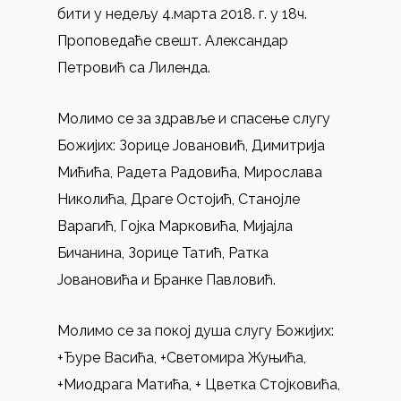
бити у недељу 4.марта 2018. г. у 18ч.
Проповедаће свешт. Александар
Петровић са Лиленда.
Молимо се за здравље и спасење слугу
Божијих: Зорице Јовановић, Димитрија
Мићића, Радета Радовића, Мирослава
Николића, Драге Остојић, Станојле
Варагић, Гојка Марковића, Мијајла
Бичанина, Зорице Татић, Ратка
Јовановића и Бранке Павловић.
Молимо се за покој душа слугу Божијих:
+Ђуре Васића, +Светомира Жуњића,
+Миодрага Матића, + Цветка Стојковића,