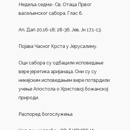
Недеља седма- Св. Отаца Првог
васељенског сабора. Глас 6.
Ап. Дап 20,16-18; 28-36. Јев. Јн 17,1-13.
Појава Часног Крста у Јерусалиму.
Оци сабора су одбацили исповедање
вере јеретика аријанаца. Они су су
никејским исповедањем вере потврдили
учење Апостола о Христовој божанској
природи.
Распоред богослужења