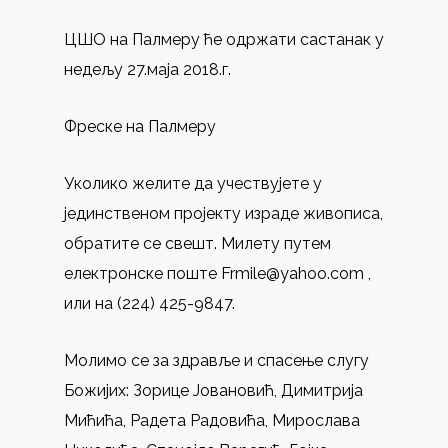
ЦШО на Палмеру ће одржати састанак у
недељу 27.маја 2018.г.
Фреске на Палмеру
Уколико желите да учествујете у
јединственом пројекту израде живописа,
обратите се свешт. Милету путем
електронске поште Frmile@yahoo.com ,
или на (224) 425-9847.
Молимо се за здравље и спасење слугу
Божијих: Зорице Јовановић, Димитрија
Мићића, Радета Радовића, Мирослава