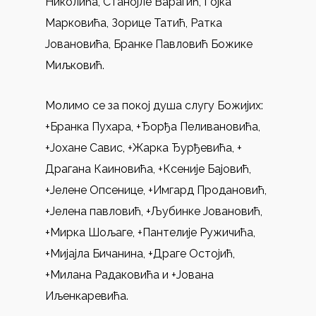
Николића, Станојле Варагић, Гојка
Марковића, Зорице Татић, Ратка
Јовановића, Бранке Павловић Божике
Миљковић.
Молимо се за покој душа слугу Божијих:
+Бранка Пухара, +Ђорђа Пеливановића,
+Јохане Савис, +Жарка Ђурђевића, +
Драгана Каиновића, +Ксеније Бајовић,
+Јелене Опсенице, +Имгард Продановић,
+Јелена павловић, +Љубинке Јовановић,
+Мирка Шољаге, +Пантелије Ружичића,
+Мијајла Бичанина, +Драге Остојић,
+Милана Радаковића и +Јована
Иљенкаревића.