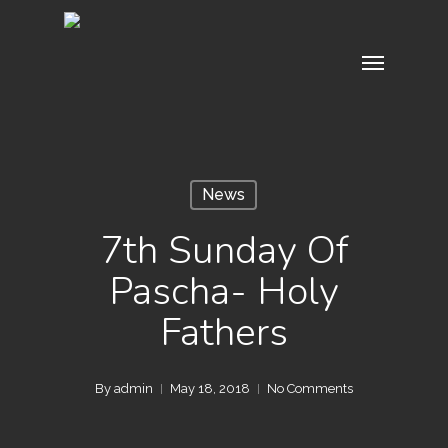
Skip
to
Menu
main
content
News
7th Sunday Of
Pascha- Holy
Fathers
By
admin
May 18, 2018
No Comments