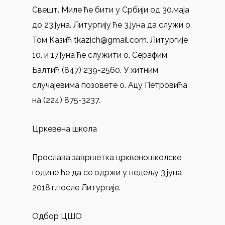
Свешт. Миле ће бити у Србији од 30.маја
до 23.јуна. Литургију ће 3.јуна да служи о.
Том Казић tkazich@gmail.com. Литургије
10. и 17.јуна ће служити о. Серафим
Балтић (847) 239-2560. У хитним
случајевима позовете о. Ацу Петровића
на (224) 875-3237.
Цркевена школа
Прослава завршетка црквеношколске
године ће да се одржи у недељу 3.јуна
2018.г.после Литургије.
Одбор ЦШО