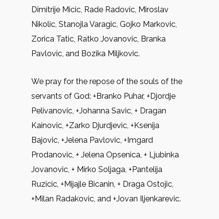
Dimitrije Micic, Rade Radovic, Miroslav
Nikolic, Stanojla Varagic, Gojko Markovic,
Zorica Tatic, Ratko Jovanovic, Branka
Pavlovic, and Bozika Miljkovic.
We pray for the repose of the souls of the
servants of God: +Branko Puhar, +Djordje
Pelivanovic, +Johanna Savic, + Dragan
Kainovic, +Zarko Djurdjevic, +Ksenija
Bajovic, +Jelena Pavlovic, +Imgard
Prodanovic, + Jelena Opsenica, + Ljubinka
Jovanovic, + Mirko Soljaga, +Pantelija
Ruzicic, +Mijajle Bicanin, + Draga Ostojic,
+Milan Radakovic, and +Jovan Iljenkarevic.