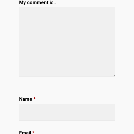
My comment is..
Name
*
Email
*