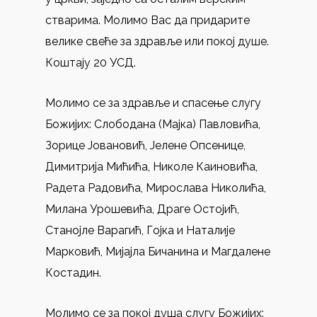
стварима. Молимо Вас да придарите
велике свеће за здравље или покој душе.
Коштају 20 УСД.
Молимо се за здравље и спасење слугу
Божијих: Слободана (Мајка) Павловића,
Зорице Јовановић, Јелене Опсенице,
Димитрија Мићића, Николe Каиновића,
Радета Радовића, Мирослава Николића,
Милана Урошевића, Драге Остојић,
Станојле Варагић, Гојка и Наталије
Марковић, Мијајла Бичанина и Магдалене
Костадин.
Молимо се за покој душа слугу Божијих: