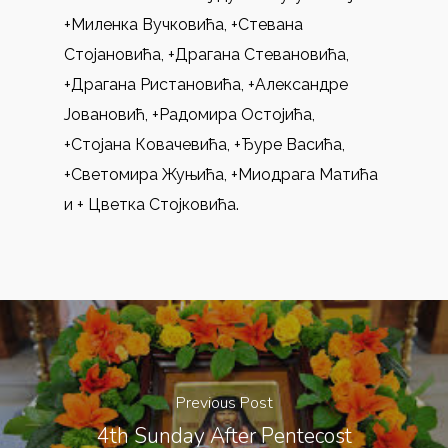
+Миленка Вучковића, +Стевана
Стојановића, +Драгана Стевановића,
+Драгана Ристановића, +Александре
Јовановић, +Радомира Остојића,
+Стојана Ковачевића, +Ђуре Васића,
+Светомира Жуњића, +Миодрага Матића
и + Цветка Стојковића.
Previous Post
4th Sunday After Pentecost