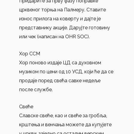
Придарите за прву фазу поправке
црквеног торња на Палмеру. Ставите
износ прилога на коверту и дајте је
представнику акције. Дарујте готовину
или чек (написан на OHR SOC).
Хор ССМ
Хор поново издаје ЦД са духовном
музиком по цени од 10 УСД, који ће да се
продаје поред свећа савке недеље
после службе.
Свеће
Славске свеће, као и свеће за гробља,
крштења и венчања можете да купујете
у цркви, заједно са осталим верским