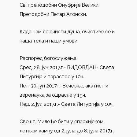
Св. преподобни Онуфрије Велики.
Преподобни Петар Атонски.
Када нам се очисти душа, очистиће се и
наша тела и наши умови.
Распоред богослужења
Сред. 28. јун 2017.г.- ВИДОВДАН- Света
Литургија и парастос у 10ч.
Пет. 30. јун 2017.г.-Вeчерње, акатист и
веронаука за одрасле у 19ч.
Нед. 2. јул 2017.г.- Света Литургија у 10ч.
Свешт. Миле ће бити у епархијском
летњем кампу од 2. јула до 8. јула 2017.г.