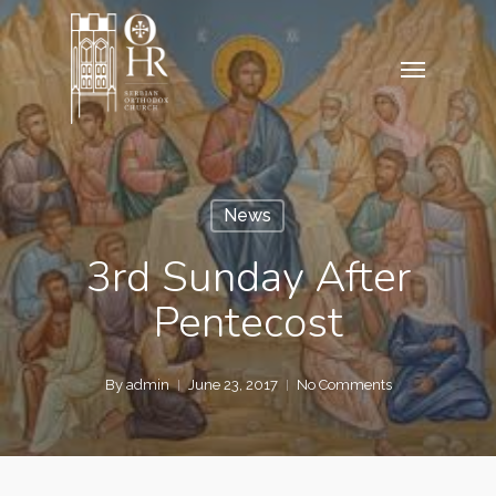
Skip
to
Menu
main
content
News
3rd Sunday After
Pentecost
By
admin
June 23, 2017
No Comments