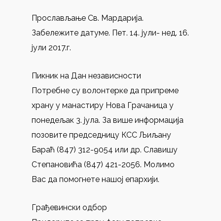
Прослављање Св. Мардарија.
Забележите датуме. Пет. 14. јули- нед. 16.
јули 2017.г.
Пикник на Дан независности
Потребне су волонтерке да припреме
храну у манастиру Нова Грачаница у
понедељак 3. јула. За више информација
позовите председницу КСС Љиљану
Бараћ (847) 312-9054 или др. Славишу
Степановића (847) 421-2056. Молимо
Вас да помогнете нашој епархији.
Грађевински одбор