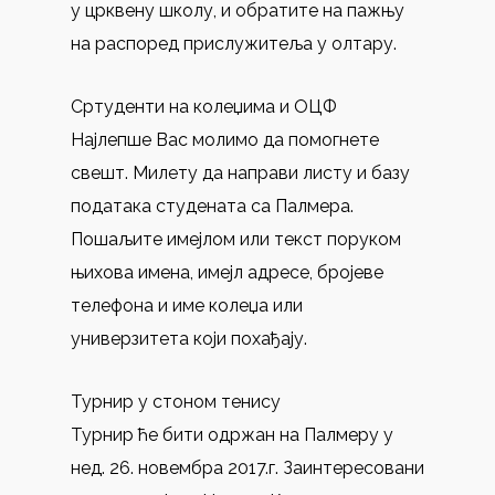
у црквену школу, и обратите на пажњу
на распоред прислужитеља у олтару.
Сртуденти на колеџима и ОЦФ
Најлепше Вас молимо да помогнете
свешт. Милету да направи листу и базу
података студената са Палмера.
Пошаљите имејлом или текст поруком
њихова имена, имејл адресе, бројеве
телефона и име колеџа или
универзитета који похађају.
Турнир у стоном тенису
Турнир ће бити одржан на Палмеру у
нед. 26. новембра 2017.г. Заинтересовани