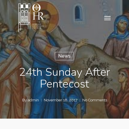
Skip
to
Menu
main
content
News
24th Sunday After
Pentecost
By
admin
November 18, 2017
No Comments