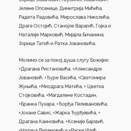
Јелене Опсенице, Димитрија Мићића,
Радета Радовића, Мирослава Николића,
Драге Остојић, Станојле Варагић, Гојка и
Наталије Марковић, Мијајла Бичанина,
Зорице Татић и Ратка Јовановића.
Молимо се за покој душа слугу Божијих:
+Драгана Ристановића, +Александре
Јовановић, +Ђуре Васића, +Светомира
Жуњића, +Миодрага Матића, + Цветка
Стојковића, +Магдалене Костадин,
+Бранка Пухара, +Ђорђа Пеливановића,
+Јохане Савис, +Жарка Ђурђевића, +
Драгана Каиновића, +Ксеније Бајовић,
+Надица Виденовић и +Риске Илић.