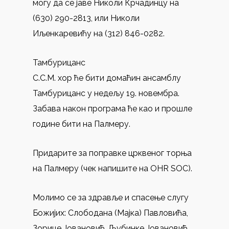
могу да се јаве Николи Крчадинцу на
(630) 290-2813, или Николи
Иљенкаревићу на (312) 846-0282.
Тамбурицанс
С.С.М. хор ће бити домаћин ансамблу
Тамбурицанс у недељу 19. новембра.
Забава након програма ће као и прошле
године бити на Палмеру.
Придарите за поправке црквеног торња
на Палмеру (чек напишите на OHR SOC).
Молимо се за здравље и спасење слугу
Божијих: Слободана (Мајка) Павловића,
Зорице Јовановић, Љубинке Јовановић,