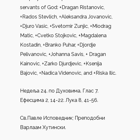
servants of God: +Dragan Ristanovic,
+Rados Stevlich, +Aleksandra Jovanovic,
+Djuro Vasic, +Svetomir Zunjic, +Miodrag
Matic, +Cvetko Stojkovic, +Magdalena
Kostadin, +Branko Puhar, +Djordje
Pelivanovic, +Johanna Savis, + Dragan
Kainovic, +Zarko Djurdjevic, +Ksenija
Bajovic, +Nadica Videnovic, and +Riska Ilic.
Недеља 24. по Духовима. Глас 7.
Ефесцима 2, 14-22. Лука 8, 41-56.
Св.Павле Исповедник; Преподобни
Варлаам Хутински.