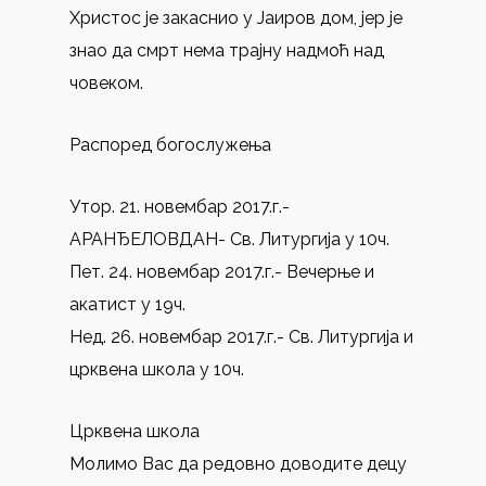
Христос је закаснио у Јаиров дом, јер је
знао да смрт нема трајну надмоћ над
човеком.
Распоред богослужења
Утор. 21. новембар 2017.г.-
АРАНЂЕЛОВДАН- Св. Литургија у 10ч.
Пет. 24. новембар 2017.г.- Вeчерње и
акатист у 19ч.
Нед. 26. новембар 2017.г.- Св. Литургија и
црквена школа у 10ч.
Црквена школа
Молимо Вас да редовно доводите децу