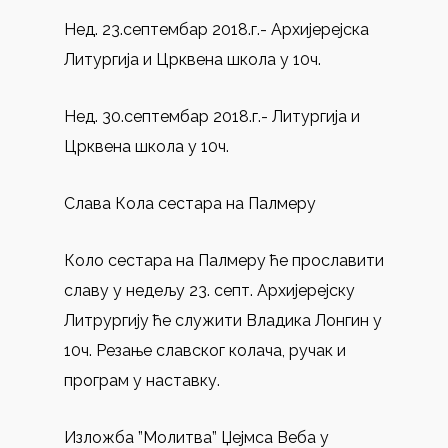
Нед. 23.септембар 2018.г.- Архијерејска
Литургија и Црквена школа у 10ч.
Нед. 30.септембар 2018.г.- Литургија и
Црквена школа у 10ч.
Слава Кола сестара на Палмеру
Коло сестара на Палмеру ће прославити
славу у недељу 23. септ. Архијерејску
Литрургију ће служити Владика Лонгин у
10ч. Резање славског колача, ручак и
програм у наставку.
Изложба ”Молитва” Џејмса Веба у