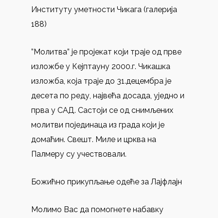
Институту уметности Чикага (галерија
188)
”Молитва” је пројекат који траје од прве
изложбе у Кејптауну 2000.г. Чикашка
изложба, која траје до 31.децембра је
десета по реду, највећа досада, уједно и
прва у САД. Састоји се од снимљених
молитви појединаца из града који је
домаћин. Свешт. Миле и црква на
Палмеру су учествовали.
Божићно прикупљање одеће за Лајфлајн
Молимо Вас да помогнете набавку