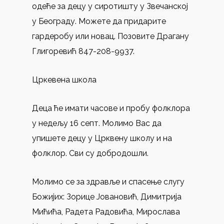
одеће за децу у сиротишту у Звечанској
у Београду. Можете да придарите
гардеробу или новац. Позовите Драгану
Глигоревић 847-208-9937.
Цркевена школа
Деца ће имати часове и пробу фолклора
у недељу 16 септ. Молимо Вас да
упишете децу у Црквену школу и на
фолклор. Сви су добродошли.
Молимо се за здравље и спасење слугу
Божијих: Зорице Јовановић, Димитрија
Мићића, Радета Радовића, Мирослава