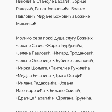
Николића, Станојле Варагић, Зорице
Радојчић, Ратка Јовановића, Бранке
Павловић, Мирјане Божовић и Божике
Миљковић.
Молимо се за покој душа слугу Божијих:
+Јохане Савис, +Жарка Ђурђевића,
+Јелена Павловић, +Имгард Продановић,
+Јелене Опсенице, +Љубинке Јовановић,
+Мирка Шољаге, +Пантелије Ружичића,
+Мијајла Бичанина, +Драге Остојић,
+Милана Радаковића, +Јована
Иљенкаревића, +Љиљане Смилић,
+Драгице Чарапић и +Драгана Крунића.