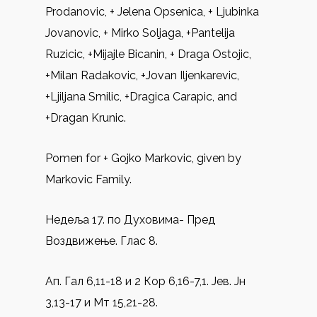
Prodanovic, + Jelena Opsenica, + Ljubinka
Jovanovic, + Mirko Soljaga, +Pantelija
Ruzicic, +Mijajle Bicanin, + Draga Ostojic,
+Milan Radakovic, +Jovan Iljenkarevic,
+Ljiljana Smilic, +Dragica Carapic, and
+Dragan Krunic.
Pomen for + Gojko Markovic, given by
Markovic Family.
Недеља 17. по Духовима- Пред
Воздвижење. Глас 8.
Ап. Гал 6,11-18 и 2 Кор 6,16-7,1. Јев. Јн
3,13-17 и Мт 15,21-28.