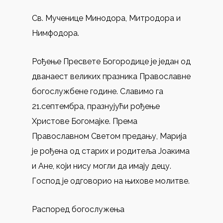
Св. Мученице Минодора, Митродора и
Нимфодора.
Рођење Пресвете Богородице је један од
дванаест великих празника Православне
богослужбене године. Славимо га
21.септембра, празнујући рођење
Христове Богомајке. Према
Православном Светом предању, Марија
је рођена од старих и родитеља Јоакима
и Ане, који нису могли да имају децу.
Господ је одговорио на њихове молитве.
Распоред богослужења