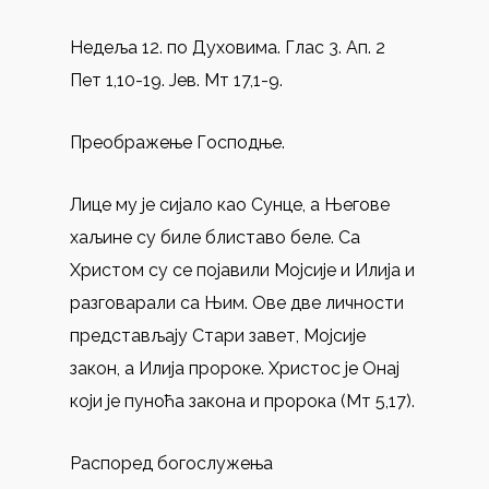
Недеља 12. по Духовима. Глас 3. Ап. 2
Пет 1,10-19. Јев. Мт 17,1-9.
Преображење Господње.
Лице му је сијало као Сунце, а Његове
хаљине су биле блиставо беле. Са
Христом су се појавили Мојсије и Илија и
разговарали са Њим. Ове две личности
представљају Стари завет, Мојсије
закон, а Илија пророке. Христос је Онај
који је пуноћа закона и пророка (Мт 5,17).
Распоред богослужења