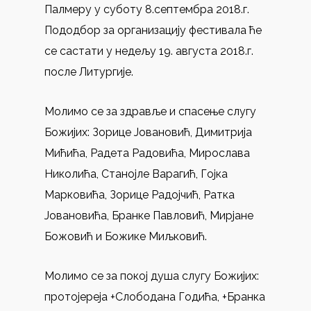
Палмеру у суботу 8.септембра 2018.г.
Пододбор за организацију фестивала ће
се састати у недељу 19. августа 2018.г.
после Литургије.
Молимо се за здравље и спасење слугу
Божијих: Зорице Јовановић, Димитрија
Мићића, Радета Радовића, Мирослава
Николића, Станојле Варагић, Гојка
Марковића, Зорице Радојчић, Ратка
Јовановића, Бранке Павловић, Мирјане
Божовић и Божике Миљковић.
Молимо се за покој душа слугу Божијих:
протојереја +Слободана Годића, +Бранка