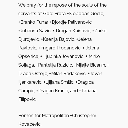
We pray for the repose of the souls of the
servants of God: Prota +Slobodan Godic,
+Branko Puhar, +Djordje Pelivanovic,
+Johanna Savic, + Dragan Kainovic, +Zarko
Djurdjevic, +Ksenija Bajovic, +Jelena
Pavlovic, +Imgard Prodanovic, + Jelena
Opsenica, + Ljubinka Jovanovic, + Mirko
Soljaga, +Pantelija Ruzicic, +Mijajle Bicanin, +
Draga Ostojic, +Milan Radakovic, +Jovan
Iljenkarevic, +Ljiljana Smilic, +Dragica
Carapic, +Dragan Krunic, and +Tatiana
Filipovic.
Pomen for Metropolitan +Christopher
Kovacevic.