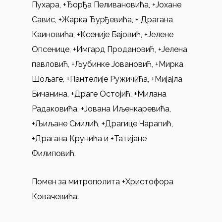
Пухара, +Ђорђа Пеливановића, +Јохане
Савис, +Жарка Ђурђевића, + Драгана
Каиновића, +Ксеније Бајовић, +Јелене
Опсенице, +Имгард Продановић, +Јелена
павловић, +Љубинке Јовановић, +Мирка
Шољаге, +Пантелије Ружичића, +Мијајла
Бичанина, +Драге Остојић, +Милана
Радаковића, +Јована Иљенкаревића,
+Љиљане Смилић, +Драгице Чарапић,
+Драгана Крунића и +Татијане
Филиповић.
Помен за митрополита +Христофора
Ковачевића.