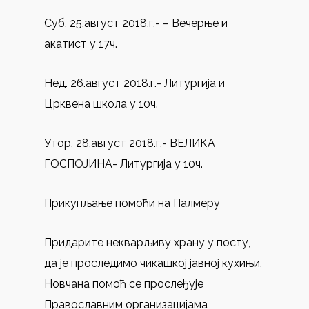
Суб. 25.август 2018.г.- – Вечерње и
акатист у 17ч.
Нед. 26.август 2018.г.- Литургија и
Црквена школа у 10ч.
Утор. 28.август 2018.г.- ВЕЛИКА
ГОСПОЈИНА- Литургија у 10ч.
Прикупљање помоћи на Палмеру
Придарите некварљиву храну у посту,
да је проследимо чикашкој јавној кухињи.
Новчана помоћ се прослеђује
Православним организацијама