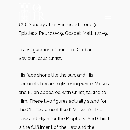
Skip
to
Menu
main
12th Sunday after Pentecost. Tone 3.
content
Epistle: 2 Pet. 1:10-19. Gospel: Matt. 17:1-9.
Transfiguration of our Lord God and
Saviour Jesus Christ.
His face shone like the sun, and His
garments became glistening white. Moses
and Elijah appeared with Christ, talking to
Him. These two figures actually stand for
the Old Testament itself: Moses for the
Law and Elijah for the Prophets. And Christ
is the fulfillment of the Law and the